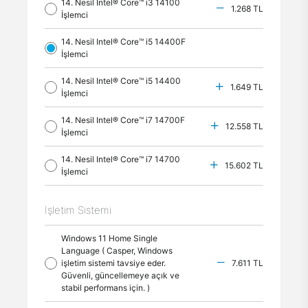
14. Nesil Intel® Core™ i3 14100
1.268 TL
İşlemci
14. Nesil Intel® Core™ i5 14400F
İşlemci
14. Nesil Intel® Core™ i5 14400
1.649 TL
İşlemci
14. Nesil Intel® Core™ i7 14700F
12.558 TL
İşlemci
14. Nesil Intel® Core™ i7 14700
15.602 TL
İşlemci
İşletim Sistemi
Windows 11 Home Single
Language ( Casper, Windows
işletim sistemi tavsiye eder.
7.611 TL
Güvenli, güncellemeye açık ve
stabil performans için. )