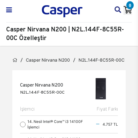
0
Casper Nirvana N200 | N2L.144F-8C55R-
00C Özelleştir
Casper Nirvana N200
N2L.144F-8C55R-00C
Öz
Casper Nirvana N200
N2L.144F-8C55R-00C
İşlemci
Fiyat Farkı
14. Nesil Intel® Core™ i3 14100F
4.757 TL
İşlemci