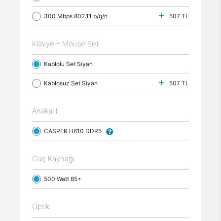
300 Mbps 802.11 b/g/n
507 TL
Klavye – Mouse Set
Kablolu Set Siyah
Kablosuz Set Siyah
507 TL
Anakart
CASPER H610 DDR5
Güç Kaynağı
500 Watt 85+
Optik