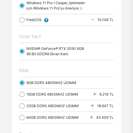
Windows 11 Pro ( Casper, işletmeler
için Windows 11 Pro'yu öneriyor. )
FreeDOS
10.148 TL
Ekran Kartı
NVIDIA® GeForce® RTX 3050 6GB
96 Bit GDDR6 Ekran Kartı
RAM
8GB DDR5 4800MHZ UDIMM
16GB DDR5 4800MHZ UDIMM
6.216 TL
32GB DDR5 4800MHZ UDIMM
18.647 TL
64GB DDR5 4800MHZ UDIMM
43.509 TL