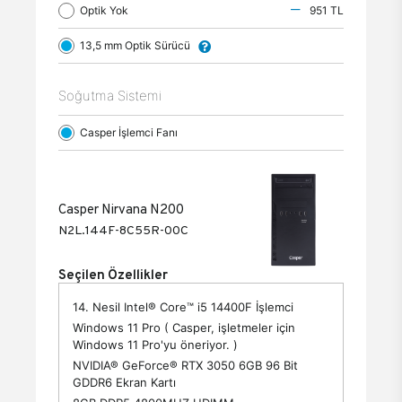
Optik Yok
951 TL
13,5 mm Optik Sürücü
Soğutma Sistemi
Casper İşlemci Fanı
Casper Nirvana N200
N2L.144F-8C55R-00C
Seçilen Özellikler
14. Nesil Intel® Core™ i5 14400F İşlemci
Windows 11 Pro ( Casper, işletmeler için
Windows 11 Pro'yu öneriyor. )
NVIDIA® GeForce® RTX 3050 6GB 96 Bit
GDDR6 Ekran Kartı