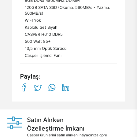
8GB DDR5 4800MHZ UDIMM
120GB SATA SSD (Okuma: 560MB/s - Yazma:
500MB/s)
WIFI Yok
Kablolu Set Siyah
CASPER H610 DDR5
500 Watt 85+
13,5 mm Optik Sürücü
Casper İşlemci Fanı
Paylaş:
Satın Alırken
Özelleştirme İmkanı
Casper ürünlerini satın alırken ihtiyacınıza göre