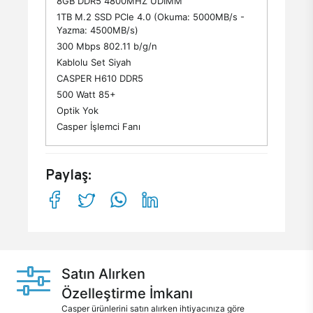
8GB DDR5 4800MHZ UDIMM
1TB M.2 SSD PCle 4.0 (Okuma: 5000MB/s -
Yazma: 4500MB/s)
300 Mbps 802.11 b/g/n
Kablolu Set Siyah
CASPER H610 DDR5
500 Watt 85+
Optik Yok
Casper İşlemci Fanı
Paylaş:
Satın Alırken
Özelleştirme İmkanı
Casper ürünlerini satın alırken ihtiyacınıza göre