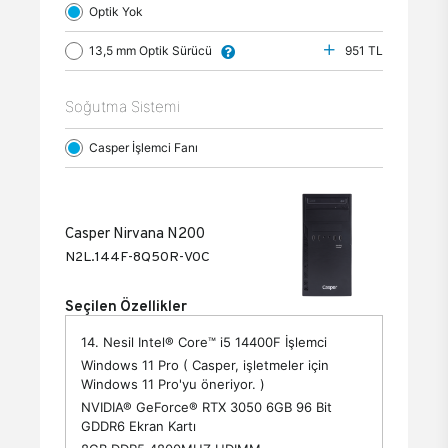
Optik Yok
13,5 mm Optik Sürücü
951 TL
Soğutma Sistemi
Casper İşlemci Fanı
Casper Nirvana N200
N2L.144F-8Q50R-V0C
Seçilen Özellikler
14. Nesil Intel® Core™ i5 14400F İşlemci
Windows 11 Pro ( Casper, işletmeler için
Windows 11 Pro'yu öneriyor. )
NVIDIA® GeForce® RTX 3050 6GB 96 Bit
GDDR6 Ekran Kartı