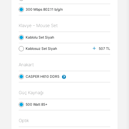
300 Mbps 802.11 b/g/n
Klavye – Mouse Set
Kablolu Set Siyah
Kablosuz Set Siyah
507 TL
Anakart
CASPER H610 DDR5
Güç Kaynağı
500 Watt 85+
Optik