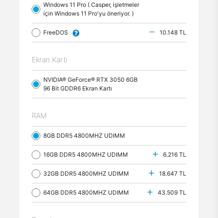
Windows 11 Pro ( Casper, işletmeler
için Windows 11 Pro'yu öneriyor. )
FreeDOS
10.148 TL
Ekran Kartı
NVIDIA® GeForce® RTX 3050 6GB
96 Bit GDDR6 Ekran Kartı
RAM
8GB DDR5 4800MHZ UDIMM
16GB DDR5 4800MHZ UDIMM
6.216 TL
32GB DDR5 4800MHZ UDIMM
18.647 TL
64GB DDR5 4800MHZ UDIMM
43.509 TL