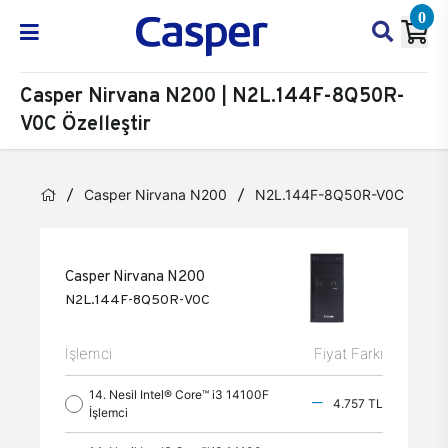
0
Casper Nirvana N200 | N2L.144F-8Q50R-
V0C Özelleştir
Casper Nirvana N200
N2L.144F-8Q50R-V0C
Öz
Casper Nirvana N200
N2L.144F-8Q50R-V0C
İşlemci
Fiyat Farkı
14. Nesil Intel® Core™ i3 14100F
4.757 TL
İşlemci