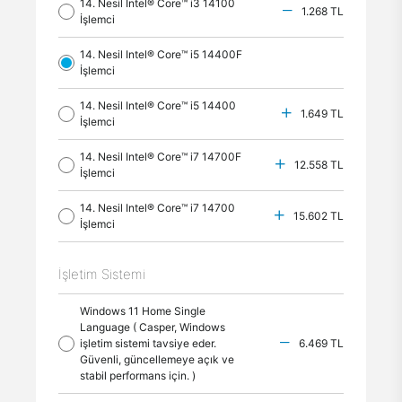
14. Nesil Intel® Core™ i3 14100
1.268 TL
İşlemci
14. Nesil Intel® Core™ i5 14400F
İşlemci
14. Nesil Intel® Core™ i5 14400
1.649 TL
İşlemci
14. Nesil Intel® Core™ i7 14700F
12.558 TL
İşlemci
14. Nesil Intel® Core™ i7 14700
15.602 TL
İşlemci
İşletim Sistemi
Windows 11 Home Single
Language ( Casper, Windows
işletim sistemi tavsiye eder.
6.469 TL
Güvenli, güncellemeye açık ve
stabil performans için. )