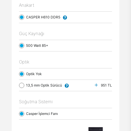
Anakart
CASPER H610 DDR5
Güç Kaynağı
500 Watt 85+
Optik
Optik Yok
13,5 mm Optik Sürücü
951 TL
Soğutma Sistemi
Casper İşlemci Fanı