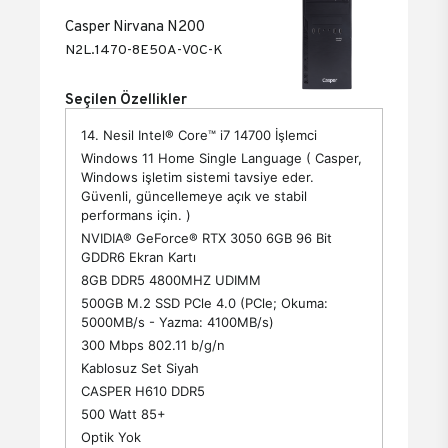
Casper Nirvana N200
N2L.1470-8E50A-V0C-K
Seçilen Özellikler
14. Nesil Intel® Core™ i7 14700 İşlemci
Windows 11 Home Single Language ( Casper,
Windows işletim sistemi tavsiye eder.
Güvenli, güncellemeye açık ve stabil
performans için. )
NVIDIA® GeForce® RTX 3050 6GB 96 Bit
GDDR6 Ekran Kartı
8GB DDR5 4800MHZ UDIMM
500GB M.2 SSD PCle 4.0 (PCle; Okuma:
5000MB/s - Yazma: 4100MB/s)
300 Mbps 802.11 b/g/n
Kablosuz Set Siyah
CASPER H610 DDR5
500 Watt 85+
Optik Yok