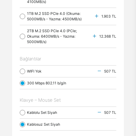
4100MB/s)
1TB M.2 SSD PCle 4.0 (Okuma:
1.903 TL
5000MB/s - Yazma: 4500MB/s)
2TB M.2 SSD PCle 4.0 (PCle;
Okuma: 6400MB/s - Yazma:
12.368 TL
5000MB/s)
Bağlantılar
WIFI Yok
507 TL
300 Mbps 802.11 b/g/n
Klavye – Mouse Set
Kablolu Set Siyah
507 TL
Kablosuz Set Siyah