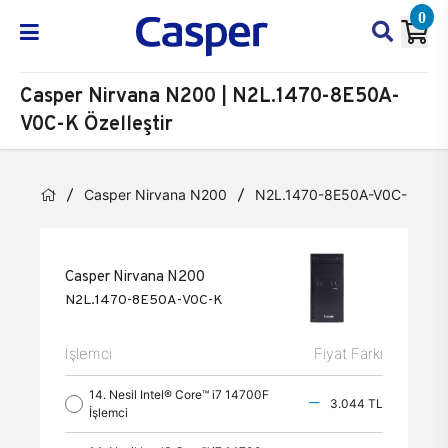
0
Casper Nirvana N200 | N2L.1470-8E50A-
V0C-K Özelleştir
Casper Nirvana N200
N2L.1470-8E50A-V0C-K
Casper Nirvana N200
N2L.1470-8E50A-V0C-K
İşlemci
Fiyat Farkı
14. Nesil Intel® Core™ i7 14700F
3.044 TL
İşlemci