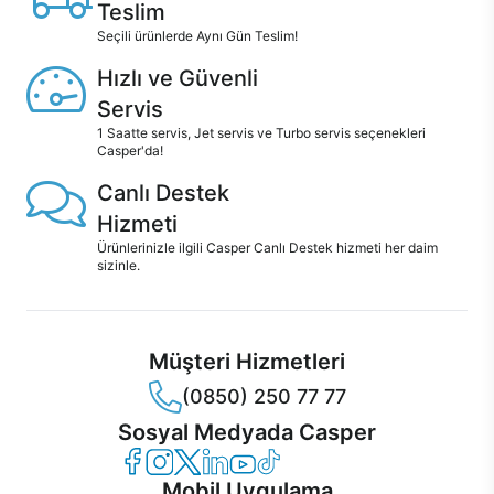
Teslim
Seçili ürünlerde Aynı Gün Teslim!
Hızlı ve Güvenli
Servis
1 Saatte servis, Jet servis ve Turbo servis seçenekleri
Casper'da!
Canlı Destek
Hizmeti
Ürünlerinizle ilgili Casper Canlı Destek hizmeti her daim
sizinle.
Müşteri Hizmetleri
(0850) 250 77 77
Sosyal Medyada Casper
Casper Facebook
Casper Instagram
Casper Twitter
Casper LinkedIn
Casper YouTube
Casper TikTok
Mobil Uygulama