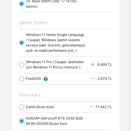
14. Nesil Intel® Core™ i7 14700
İşlemci
İşletim Sistemi
Windows 11 Home Single Language
( Casper, Windows işletim sistemi
tavsiye eder. Güvenli, güncellemeye
açık ve stabil performans için. )
Windows 11 Pro ( Casper, işletmeler
6.469 TL
için Windows 11 Pro'yu öneriyor. )
FreeDOS
3.679 TL
Ekran Kartı
Dahili Ekran Kartı
17.442 TL
NVIDIA® GeForce® RTX 3050 6GB
96 Bit GDDR6 Ekran Kartı