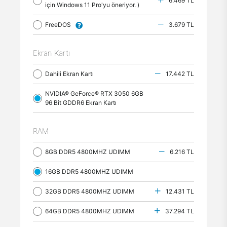
6.469 TL
için Windows 11 Pro'yu öneriyor. )
FreeDOS
3.679 TL
Ekran Kartı
Dahili Ekran Kartı
17.442 TL
NVIDIA® GeForce® RTX 3050 6GB
96 Bit GDDR6 Ekran Kartı
RAM
8GB DDR5 4800MHZ UDIMM
6.216 TL
16GB DDR5 4800MHZ UDIMM
32GB DDR5 4800MHZ UDIMM
12.431 TL
64GB DDR5 4800MHZ UDIMM
37.294 TL