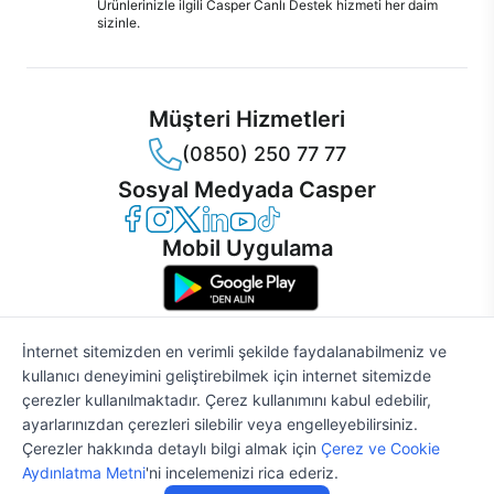
Ürünlerinizle ilgili Casper Canlı Destek hizmeti her daim
sizinle.
Müşteri Hizmetleri
(0850) 250 77 77
Sosyal Medyada Casper
Casper Facebook
Casper Instagram
Casper Twitter
Casper LinkedIn
Casper YouTube
Casper TikTok
Mobil Uygulama
İnternet sitemizden en verimli şekilde faydalanabilmeniz ve
kullanıcı deneyimini geliştirebilmek için internet sitemizde
© 2021 - 2026 Casper Bilgisayar Sistemleri A.Ş. Tüm Hakları Saklıdır
çerezler kullanılmaktadır. Çerez kullanımını kabul edebilir,
KVKK
ayarlarınızdan çerezleri silebilir veya engelleyebilirsiniz.
Çerez Politikası
Çerezler hakkında detaylı bilgi almak için
Çerez ve Cookie
Bilgi Güvenliği
Aydınlatma Metni
'ni incelemenizi rica ederiz.
Bilgi Toplumu Hizmetleri