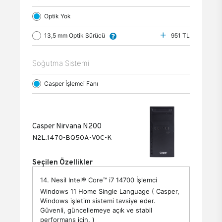
Optik Yok
13,5 mm Optik Sürücü
951 TL
Soğutma Sistemi
Casper İşlemci Fanı
Casper Nirvana N200
N2L.1470-BQ50A-V0C-K
Seçilen Özellikler
14. Nesil Intel® Core™ i7 14700 İşlemci
Windows 11 Home Single Language ( Casper,
Windows işletim sistemi tavsiye eder.
Güvenli, güncellemeye açık ve stabil
performans için. )