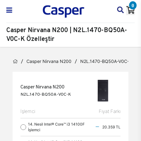
0
Casper Nirvana N200 | N2L.1470-BQ50A-
V0C-K Özelleştir
Casper Nirvana N200
N2L.1470-BQ50A-V0C-K
Casper Nirvana N200
N2L.1470-BQ50A-V0C-K
İşlemci
Fiyat Farkı
14. Nesil Intel® Core™ i3 14100F
20.359 TL
İşlemci