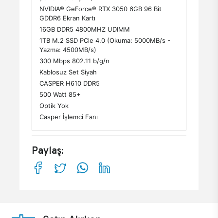
NVIDIA® GeForce® RTX 3050 6GB 96 Bit
GDDR6 Ekran Kartı
16GB DDR5 4800MHZ UDIMM
1TB M.2 SSD PCle 4.0 (Okuma: 5000MB/s -
Yazma: 4500MB/s)
300 Mbps 802.11 b/g/n
Kablosuz Set Siyah
CASPER H610 DDR5
500 Watt 85+
Optik Yok
Casper İşlemci Fanı
Paylaş: