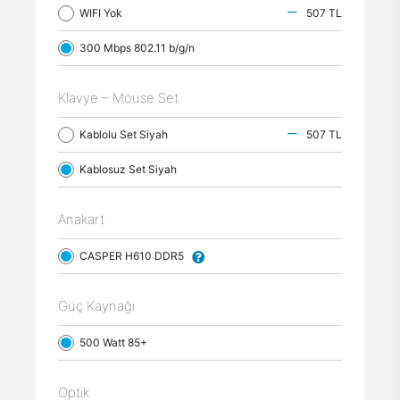
WIFI Yok
507 TL
300 Mbps 802.11 b/g/n
Klavye – Mouse Set
Kablolu Set Siyah
507 TL
Kablosuz Set Siyah
Anakart
CASPER H610 DDR5
Güç Kaynağı
500 Watt 85+
Optik