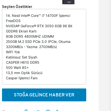
Seçilen Özellikler
14. Nesil Intel® Core™ i7 14700F İşlemci
FreeDOS
NVIDIA® GeForce® RTX 3050 6GB 96 Bit
GDDR6 Ekran Kartı
8GB DDR5 4800MHZ UDIMM
250GB M.2 SSD PCle 3.0 (PCle; Okuma:
3200MB/s - Yazma: 2700MB/s)
WIFI Yok
Kablosuz Set Siyah
CASPER H610 DDR5
500 Watt 85+
13,5 mm Optik Sürücü
Casper İşlemci Fanı
STOĞA GELİNCE HABER VER