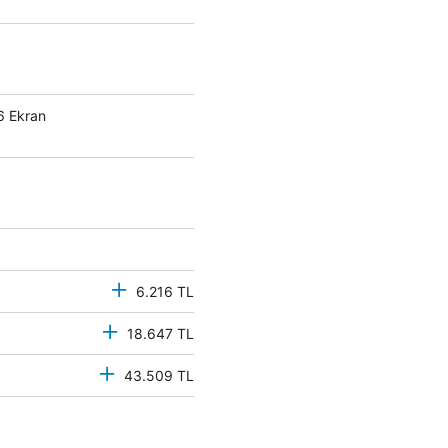
6 Ekran
6.216 TL
18.647 TL
43.509 TL