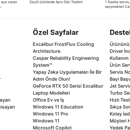
2 aya varan
Seçili ürünlerde Aynı Gün Teslim!
1 Saatte servis,
.
seçenekleri Ca
Özel Sayfalar
Deste
Excalibur FrostFlux Cooling
Ürününüz
Architecture
Driver İn
Casper Reliability Engineering
Kullanım 
System™
Ürün Serv
Yapay Zeka Uygulamaları İle Bir
Servis No
r
Adım Önde Olun!
Bayi Baş
GeForce RTX 50 Serisi Excalibur
Jet Servi
Laptop Modelleri
Turbo Se
ayarı
Office Ev ve İş
Hızlı Tes
isayarı
Windows 11 Education
Sıkça Sor
Windows 11 Pro
Kolay İad
Windows 11
Müşteri H
Microsoft Copilot
Yedek Pa