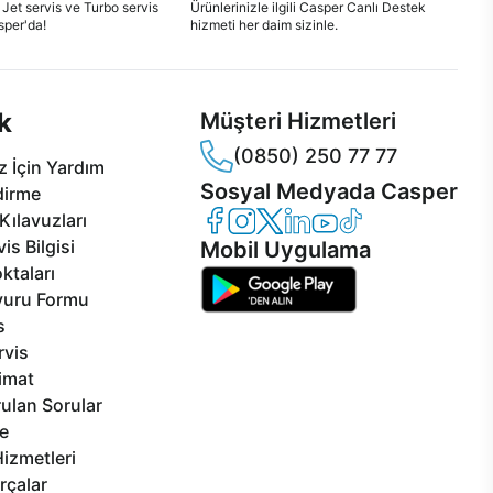
 Jet servis ve Turbo servis
Ürünlerinizle ilgili Casper Canlı Destek
sper'da!
hizmeti her daim sizinle.
k
Müşteri Hizmetleri
(0850) 250 77 77
 İçin Yardım
Sosyal Medyada Casper
dirme
Casper Facebook
Casper Instagram
Casper Twitter
Casper LinkedIn
Casper YouTube
Casper TikTok
Kılavuzları
is Bilgisi
Mobil Uygulama
ktaları
vuru Formu
s
rvis
limat
ulan Sorular
e
izmetleri
rçalar