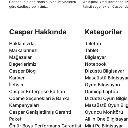
Casper ürünlerini satın alırken ihtiyacınıza
Anlaşmalı kredi kartlarına 1
göre özelleştirebilirsiniz.
taksit seçenekleri Casper'da
Casper Hakkında
Kategoriler
Hakkımızda
Telefon
Markalarımız
Tablet
Mağazalar
Bilgisayar
Değerlerimiz
Notebook
Casper Blog
Dizüstü Bilgisayar
Kariyer
Masaüstü Bilgisaya
İletişim
Oyun Bilgisayarı
Casper Enterprise Edition
Gaming Laptop
Ödeme Seçenekleri & Banka
Dizüstü Oyun Bilgis
Kampanyaları
Masaüstü Oyun Bilg
Casper Genişletilmiş Garanti
Oyuncu Monitörü
Paketi
All In One Bilgisayar
Ömür Boyu Performans Garantisi
Mini Pc Bilgisayar