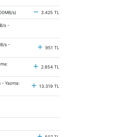
 500MB/s)
3.425 TL
B/s -
B/s -
951 TL
zma:
2.854 TL
 - Yazma:
13.319 TL
507 TL