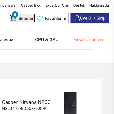
mpanyalar
Casper Blog
Excalibur Clan
Destek
Hakkımızda
0
Üye Ol / Giriş
Sepetim
Favorilerim
ksesuar
CPU & GPU
Fırsat Ürünleri
Casper Nirvana N200
N2L.147F-8D55X-00C-K