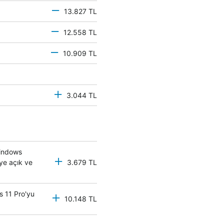
13.827 TL
12.558 TL
10.909 TL
3.044 TL
Windows
eye açık ve
3.679 TL
s 11 Pro'yu
10.148 TL