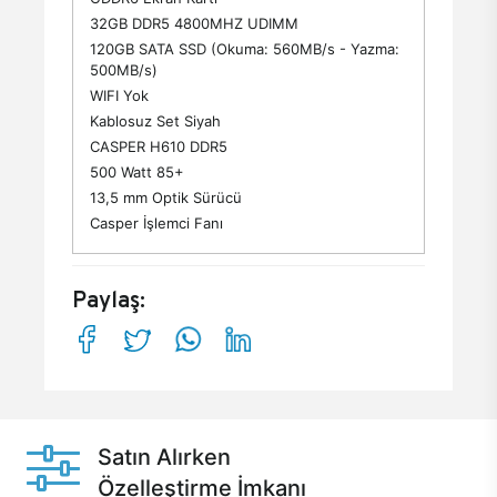
32GB DDR5 4800MHZ UDIMM
120GB SATA SSD (Okuma: 560MB/s - Yazma:
500MB/s)
WIFI Yok
Kablosuz Set Siyah
CASPER H610 DDR5
500 Watt 85+
13,5 mm Optik Sürücü
Casper İşlemci Fanı
Paylaş:
Satın Alırken
Özelleştirme İmkanı