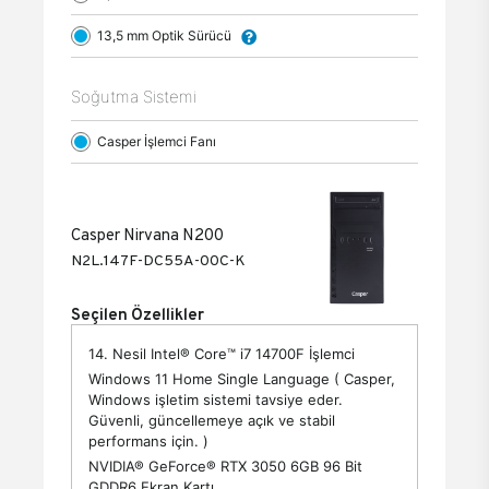
13,5 mm Optik Sürücü
Soğutma Sistemi
Casper İşlemci Fanı
Casper Nirvana N200
N2L.147F-DC55A-00C-K
Seçilen Özellikler
14. Nesil Intel® Core™ i7 14700F İşlemci
Windows 11 Home Single Language ( Casper,
Windows işletim sistemi tavsiye eder.
Güvenli, güncellemeye açık ve stabil
performans için. )
NVIDIA® GeForce® RTX 3050 6GB 96 Bit
GDDR6 Ekran Kartı