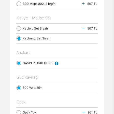
300 Mbps 802.11 b/g/n
507 TL
Klavye – Mouse Set
Kablolu Set Siyah
507 TL
Kablosuz Set Siyah
Anakart
CASPER H610 DDR5
Güç Kaynağı
500 Watt 85+
Optik
Optik Yok
951 TL