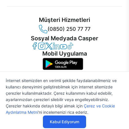
Müşteri Hizmetleri
(0850) 250 77 77
Sosyal Medyada Casper
Casper Facebook
Casper Instagram
Casper Twitter
Casper LinkedIn
Casper YouTube
Casper TikTok
Mobil Uygulama
İnternet sitemizden en verimli şekilde faydalanabilmeniz ve
kullanıcı deneyimini geliştirebilmek için internet sitemizde
© 2021 - 2026 Casper Bilgisayar Sistemleri A.Ş. Tüm Hakları Saklıdır
çerezler kullanılmaktadır. Çerez kullanımını kabul edebilir,
KVKK
ayarlarınızdan çerezleri silebilir veya engelleyebilirsiniz.
Çerez Politikası
Çerezler hakkında detaylı bilgi almak için
Çerez ve Cookie
Bilgi Güvenliği
Aydınlatma Metni
'ni incelemenizi rica ederiz.
Bilgi Toplumu Hizmetleri
85.559 TL
%2
SATIN AL
Mesafeli Satış Sözleşmesi
83.847 TL
Kabul Ediyorum
Aydınlatma Metni