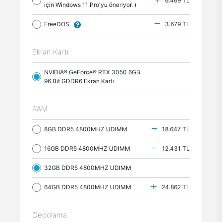
6.469 TL
için Windows 11 Pro'yu öneriyor. )
FreeDOS
3.679 TL
Ekran Kartı
NVIDIA® GeForce® RTX 3050 6GB
96 Bit GDDR6 Ekran Kartı
RAM
8GB DDR5 4800MHZ UDIMM
18.647 TL
16GB DDR5 4800MHZ UDIMM
12.431 TL
32GB DDR5 4800MHZ UDIMM
64GB DDR5 4800MHZ UDIMM
24.862 TL
Depolama