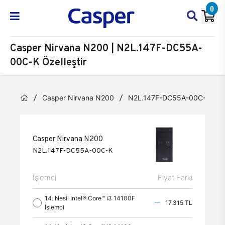
0
Casper Nirvana N200 | N2L.147F-DC55A-
00C-K Özelleştir
Casper Nirvana N200
N2L.147F-DC55A-00C-K
Casper Nirvana N200
N2L.147F-DC55A-00C-K
İşlemci
Fiyat Farkı
14. Nesil Intel® Core™ i3 14100F
17.315 TL
İşlemci