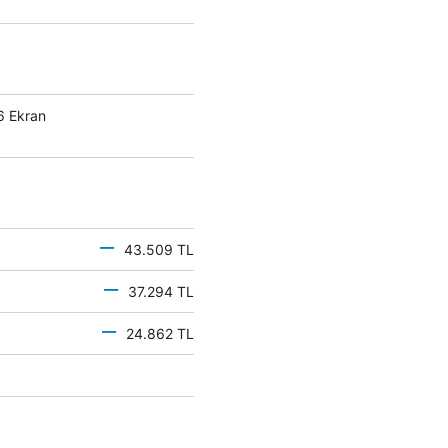
6 Ekran
43.509 TL
37.294 TL
24.862 TL