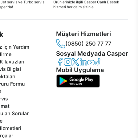
 Jet servis ve Turbo servis
Ürünlerinizle ilgili Casper Canlı Destek
sper'da!
hizmeti her daim sizinle.
k
Müşteri Hizmetleri
(0850) 250 77 77
 İçin Yardım
Sosyal Medyada Casper
dirme
Casper Facebook
Casper Instagram
Casper Twitter
Casper LinkedIn
Casper YouTube
Casper TikTok
Kılavuzları
is Bilgisi
Mobil Uygulama
ktaları
vuru Formu
s
rvis
limat
ulan Sorular
e
izmetleri
rçalar