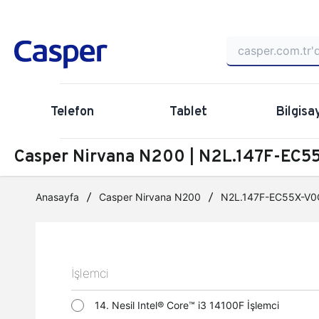
Telefon
Tablet
Bilgisa
Casper Nirvana N200 | N2L.147F-EC55
Anasayfa
Casper Nirvana N200
N2L.147F-EC55X-V0
İşlemci
14. Nesil Intel® Core™ i3 14100F İşlemci