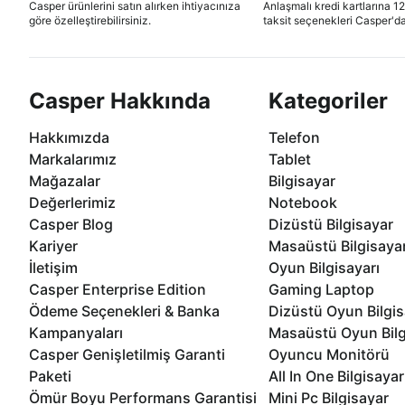
Casper ürünlerini satın alırken ihtiyacınıza
Anlaşmalı kredi kartlarına 1
göre özelleştirebilirsiniz.
taksit seçenekleri Casper'da
Casper Hakkında
Kategoriler
Hakkımızda
Telefon
Markalarımız
Tablet
Mağazalar
Bilgisayar
Değerlerimiz
Notebook
Casper Blog
Dizüstü Bilgisayar
Kariyer
Masaüstü Bilgisaya
İletişim
Oyun Bilgisayarı
Casper Enterprise Edition
Gaming Laptop
Ödeme Seçenekleri & Banka
Dizüstü Oyun Bilgis
Kampanyaları
Masaüstü Oyun Bilg
Casper Genişletilmiş Garanti
Oyuncu Monitörü
Paketi
All In One Bilgisayar
Ömür Boyu Performans Garantisi
Mini Pc Bilgisayar