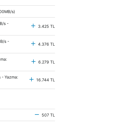
 500MB/s)
B/s -
3.425 TL
B/s -
4.376 TL
zma:
6.279 TL
 - Yazma:
16.744 TL
507 TL