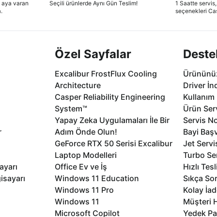
2 aya varan
Seçili ürünlerde Aynı Gün Teslim!
1 Saatte servis,
.
seçenekleri Ca
Özel Sayfalar
Deste
Excalibur FrostFlux Cooling
Ürününüz
Architecture
Driver İn
Casper Reliability Engineering
Kullanım 
System™
Ürün Serv
Yapay Zeka Uygulamaları İle Bir
Servis No
r
Adım Önde Olun!
Bayi Baş
GeForce RTX 50 Serisi Excalibur
Jet Servi
Laptop Modelleri
Turbo Se
ayarı
Office Ev ve İş
Hızlı Tes
isayarı
Windows 11 Education
Sıkça Sor
Windows 11 Pro
Kolay İad
Windows 11
Müşteri H
Microsoft Copilot
Yedek Pa