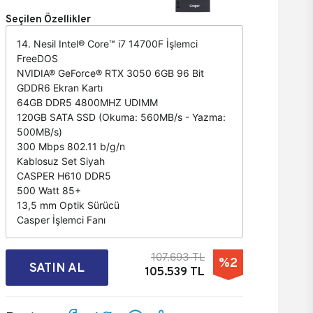
Seçilen Özellikler
14. Nesil Intel® Core™ i7 14700F İşlemci
FreeDOS
NVIDIA® GeForce® RTX 3050 6GB 96 Bit
GDDR6 Ekran Kartı
64GB DDR5 4800MHZ UDIMM
120GB SATA SSD (Okuma: 560MB/s - Yazma:
500MB/s)
300 Mbps 802.11 b/g/n
Kablosuz Set Siyah
CASPER H610 DDR5
500 Watt 85+
13,5 mm Optik Sürücü
Casper İşlemci Fanı
107.693 TL
%2
SATIN AL
105.539 TL