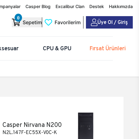
mpanyalar
Casper Blog
Excalibur Clan
Destek
Hakkımızda
0
Üye Ol / Giriş
Sepetim
Favorilerim
ksesuar
CPU & GPU
Fırsat Ürünleri
Casper Nirvana N200
N2L.147F-EC55X-V0C-K