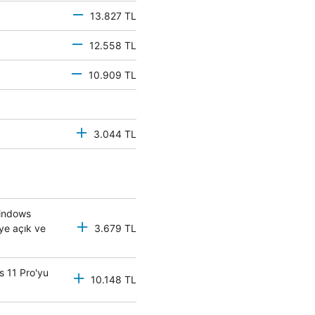
13.827 TL
12.558 TL
10.909 TL
3.044 TL
Windows
eye açık ve
3.679 TL
s 11 Pro'yu
10.148 TL