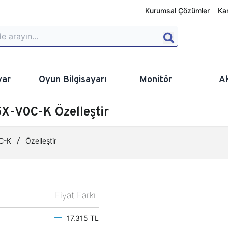
Kurumsal Çözümler
Ka
yar
Oyun Bilgisayarı
Monitör
A
X-V0C-K Özelleştir
C-K
Özelleştir
Fiyat Farkı
17.315 TL