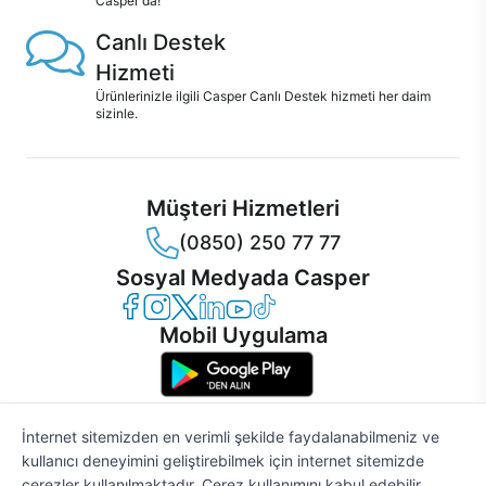
Casper'da!
Canlı Destek
Hizmeti
Ürünlerinizle ilgili Casper Canlı Destek hizmeti her daim
sizinle.
Müşteri Hizmetleri
(0850) 250 77 77
Sosyal Medyada Casper
Casper Facebook
Casper Instagram
Casper Twitter
Casper LinkedIn
Casper YouTube
Casper TikTok
Mobil Uygulama
İnternet sitemizden en verimli şekilde faydalanabilmeniz ve
kullanıcı deneyimini geliştirebilmek için internet sitemizde
© 2021 - 2026 Casper Bilgisayar Sistemleri A.Ş. Tüm Hakları Saklıdır
çerezler kullanılmaktadır. Çerez kullanımını kabul edebilir,