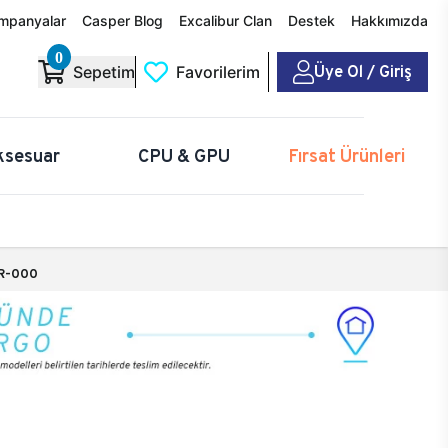
mpanyalar
Casper Blog
Excalibur Clan
Destek
Hakkımızda
0
Üye Ol / Giriş
Sepetim
Favorilerim
ksesuar
CPU & GPU
Fırsat Ürünleri
R-000