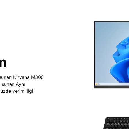
m
 sunan Nirvana M300
 sunar. Aynı
zde verimliliği