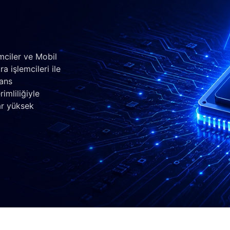
mciler ve Mobil
a işlemcileri ile
mans
imliliğiyle
ar yüksek