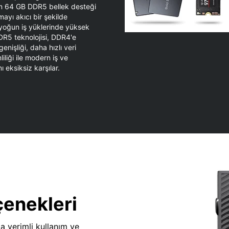
 64 GB DDR5 bellek desteği
ayı akıcı bir şekilde
 yoğun iş yüklerinde yüksek
DR5 teknolojisi, DDR4'e
nişliği, daha hızlı veri
liliği ile modern iş ve
ı eksiksiz karşılar.
çenekleri
da verimli kullanım ve