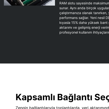
RAM slotu sayesinde maksimum
sunar. Aynı anda birçok uygulam
çalıştırmanıza olanak tanırken,
performans sağlar. Yeni nesil D
kıyasla 15% daha yüksek bant ge
aktarımı ve gelişmiş enerji verim
profesyonel kullanım ihtiyaçların
Kapsamlı Bağlantı Se
Zengin bağlantılarıyla toplantılarda, veri aktarımın