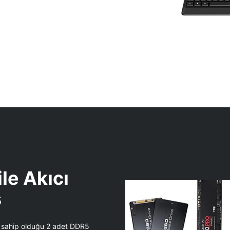
le Akıcı
s
 sahip olduğu 2 adet DDR5