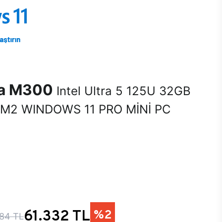
na M300
Intel Ultra 5 125U 32GB
M2 WINDOWS 11 PRO MİNİ PC
0
61.332 TL
%2
84 TL