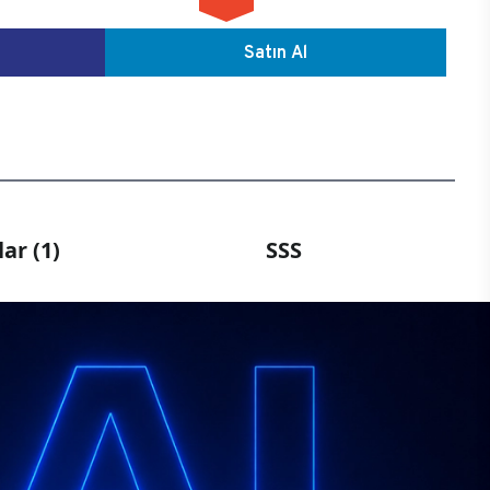
Satın Al
ar (1)
SSS