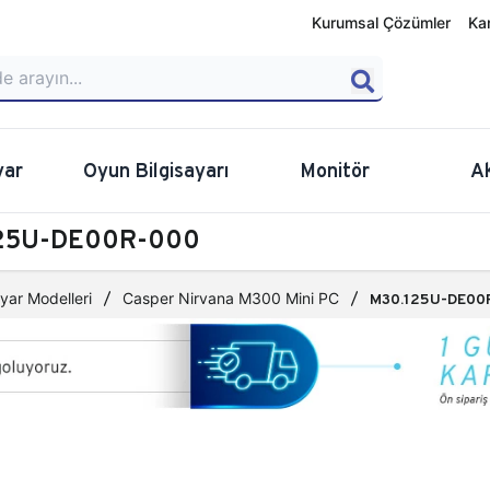
Kurumsal Çözümler
Ka
yar
Oyun Bilgisayarı
Monitör
A
.125U-DE00R-000
yar Modelleri
Casper Nirvana M300 Mini PC
M30.125U-DE00