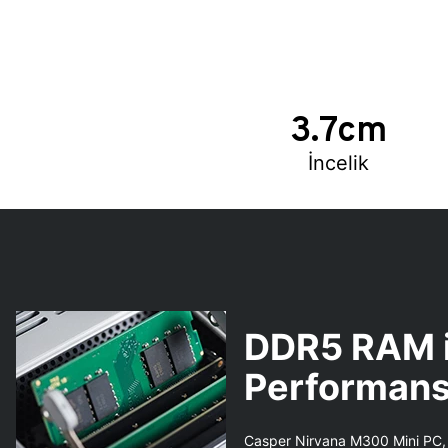
3.7cm
İncelik
DDR5 RAM i
Performan
Casper Nirvana M300 Mini PC,