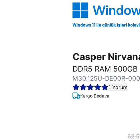
Casper Nirva
DDR5 RAM 500GB 
M30.125U-DE00R-00
1 Yorum
Kargo Bedava
62.5