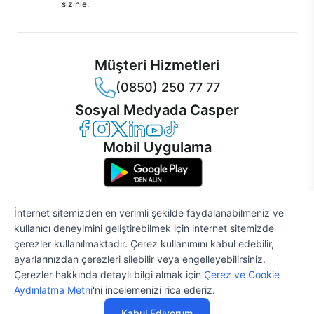
sizinle.
Müşteri Hizmetleri
(0850) 250 77 77
Sosyal Medyada Casper
Casper Facebook
Casper Instagram
Casper Twitter
Casper LinkedIn
Casper YouTube
Casper TikTok
Mobil Uygulama
İnternet sitemizden en verimli şekilde faydalanabilmeniz ve
kullanıcı deneyimini geliştirebilmek için internet sitemizde
© 2021 - 2026 Casper Bilgisayar Sistemleri A.Ş. Tüm Hakları Saklıdır
çerezler kullanılmaktadır. Çerez kullanımını kabul edebilir,
KVKK
ayarlarınızdan çerezleri silebilir veya engelleyebilirsiniz.
Çerez Politikası
Çerezler hakkında detaylı bilgi almak için
Çerez ve Cookie
Bilgi Güvenliği
%2
40.719 TL
41.550 TL
Aydınlatma Metni
'ni incelemenizi rica ederiz.
Bilgi Toplumu Hizmetleri
Mesafeli Satış Sözleşmesi
Kabul Ediyorum