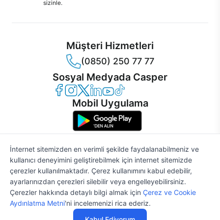
sizinle.
Müşteri Hizmetleri
(0850) 250 77 77
Sosyal Medyada Casper
Casper Facebook
Casper Instagram
Casper Twitter
Casper LinkedIn
Casper YouTube
Casper TikTok
Mobil Uygulama
İnternet sitemizden en verimli şekilde faydalanabilmeniz ve
kullanıcı deneyimini geliştirebilmek için internet sitemizde
© 2021 - 2026 Casper Bilgisayar Sistemleri A.Ş. Tüm Hakları Saklıdır
çerezler kullanılmaktadır. Çerez kullanımını kabul edebilir,
KVKK
ayarlarınızdan çerezleri silebilir veya engelleyebilirsiniz.
Çerez Politikası
Çerezler hakkında detaylı bilgi almak için
Çerez ve Cookie
Bilgi Güvenliği
%2
56.892 TL
58.054 TL
Aydınlatma Metni
'ni incelemenizi rica ederiz.
Bilgi Toplumu Hizmetleri
Mesafeli Satış Sözleşmesi
Kabul Ediyorum