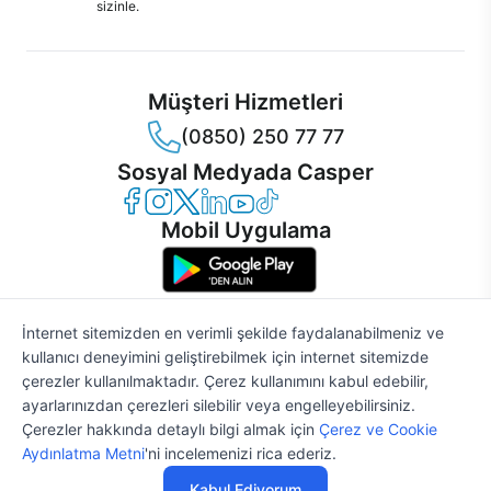
sizinle.
Müşteri Hizmetleri
(0850) 250 77 77
Sosyal Medyada Casper
Casper Facebook
Casper Instagram
Casper Twitter
Casper LinkedIn
Casper YouTube
Casper TikTok
Mobil Uygulama
İnternet sitemizden en verimli şekilde faydalanabilmeniz ve
kullanıcı deneyimini geliştirebilmek için internet sitemizde
© 2021 - 2026 Casper Bilgisayar Sistemleri A.Ş. Tüm Hakları Saklıdır
çerezler kullanılmaktadır. Çerez kullanımını kabul edebilir,
KVKK
ayarlarınızdan çerezleri silebilir veya engelleyebilirsiniz.
Çerez Politikası
Çerezler hakkında detaylı bilgi almak için
Çerez ve Cookie
Bilgi Güvenliği
%2
57.210 TL
58.377 TL
Aydınlatma Metni
'ni incelemenizi rica ederiz.
Bilgi Toplumu Hizmetleri
Mesafeli Satış Sözleşmesi
Kabul Ediyorum