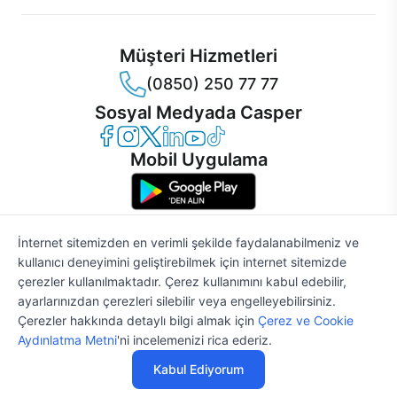
Müşteri Hizmetleri
(0850) 250 77 77
Sosyal Medyada Casper
Casper Facebook
Casper Instagram
Casper Twitter
Casper LinkedIn
Casper YouTube
Casper TikTok
Mobil Uygulama
İnternet sitemizden en verimli şekilde faydalanabilmeniz ve
kullanıcı deneyimini geliştirebilmek için internet sitemizde
© 2021 - 2026 Casper Bilgisayar Sistemleri A.Ş. Tüm Hakları Saklıdır
çerezler kullanılmaktadır. Çerez kullanımını kabul edebilir,
KVKK
ayarlarınızdan çerezleri silebilir veya engelleyebilirsiniz.
Çerez Politikası
Çerezler hakkında detaylı bilgi almak için
Çerez ve Cookie
Bilgi Güvenliği
%2
49.599 TL
50.611 TL
Aydınlatma Metni
'ni incelemenizi rica ederiz.
Bilgi Toplumu Hizmetleri
Mesafeli Satış Sözleşmesi
Kabul Ediyorum
Aydınlatma Metni
Özelleştir
Satın Al