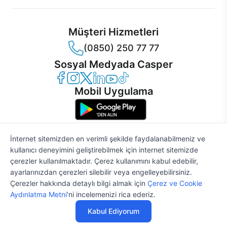
Müşteri Hizmetleri
(0850) 250 77 77
Sosyal Medyada Casper
Casper Facebook
Casper Instagram
Casper Twitter
Casper LinkedIn
Casper YouTube
Casper TikTok
Mobil Uygulama
İnternet sitemizden en verimli şekilde faydalanabilmeniz ve
kullanıcı deneyimini geliştirebilmek için internet sitemizde
© 2021 - 2026 Casper Bilgisayar Sistemleri A.Ş. Tüm Hakları Saklıdır
çerezler kullanılmaktadır. Çerez kullanımını kabul edebilir,
KVKK
ayarlarınızdan çerezleri silebilir veya engelleyebilirsiniz.
Çerez Politikası
Çerezler hakkında detaylı bilgi almak için
Çerez ve Cookie
Bilgi Güvenliği
%2
61.649 TL
62.907 TL
Aydınlatma Metni
'ni incelemenizi rica ederiz.
Bilgi Toplumu Hizmetleri
Mesafeli Satış Sözleşmesi
Kabul Ediyorum
Aydınlatma Metni
Özelleştir
Satın Al