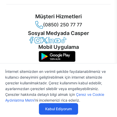
Müşteri Hizmetleri
(0850) 250 77 77
Sosyal Medyada Casper
Casper Facebook
Casper Instagram
Casper Twitter
Casper LinkedIn
Casper YouTube
Casper TikTok
Mobil Uygulama
İnternet sitemizden en verimli şekilde faydalanabilmeniz ve
kullanıcı deneyimini geliştirebilmek için internet sitemizde
© 2021 - 2026 Casper Bilgisayar Sistemleri A.Ş. Tüm Hakları Saklıdır
çerezler kullanılmaktadır. Çerez kullanımını kabul edebilir,
KVKK
ayarlarınızdan çerezleri silebilir veya engelleyebilirsiniz.
Çerez Politikası
Çerezler hakkında detaylı bilgi almak için
Çerez ve Cookie
Bilgi Güvenliği
%2
51.184 TL
52.229 TL
Aydınlatma Metni
'ni incelemenizi rica ederiz.
Bilgi Toplumu Hizmetleri
Mesafeli Satış Sözleşmesi
Kabul Ediyorum
Aydınlatma Metni
Özelleştir
Satın Al