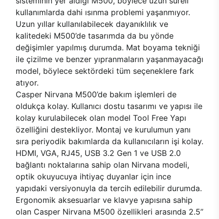
sisteminin yer aldığı M500, böylece uzun süreli
kullanımlarda dahi ısınma problemi yaşanmıyor.
Uzun yıllar kullanılabilecek dayanıklılık ve
kalitedeki M500’de tasarımda da bu yönde
değişimler yapılmış durumda. Mat boyama tekniği
ile çizilme ve benzer yıpranmaların yaşanmayacağı
model, böylece sektördeki tüm seçeneklere fark
atıyor.
Casper Nirvana M500’de bakım işlemleri de
oldukça kolay. Kullanıcı dostu tasarımı ve yapısı ile
kolay kurulabilecek olan model Tool Free Yapı
özelliğini destekliyor. Montaj ve kurulumun yanı
sıra periyodik bakımlarda da kullanıcıların işi kolay.
HDMI, VGA, RJ45, USB 3.2 Gen 1 ve USB 2.0
bağlantı noktalarına sahip olan Nirvana modeli,
optik okuyucuya ihtiyaç duyanlar için ince
yapıdaki versiyonuyla da tercih edilebilir durumda.
Ergonomik aksesuarlar ve klavye yapısına sahip
olan Casper Nirvana M500 özellikleri arasında 2.5’’