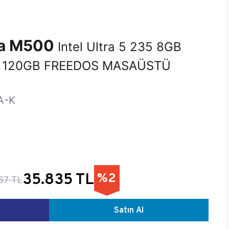
na M500
Intel Ultra 5 235 8GB
 120GB FREEDOS MASAÜSTÜ
A-K
35.835 TL
%2
67 TL
Satın Al