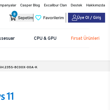
mpanyalar
Casper Blog
Excalibur Clan
Destek
Hakkımızda
0
Üye Ol / Giriş
Sepetim
Favorilerim
ksesuar
CPU & GPU
Fırsat Ürünleri
5H.235S-8C00X-00A-K