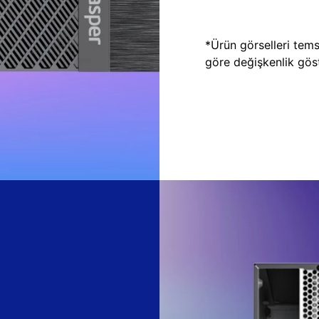
*Ürün görselleri temsi
göre değişkenlik göste