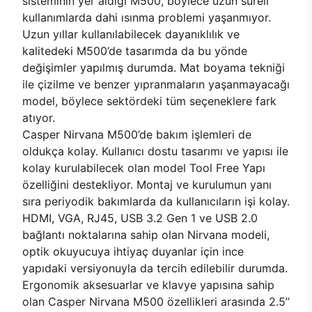
sisteminin yer aldığı M500, böylece uzun süreli
kullanımlarda dahi ısınma problemi yaşanmıyor.
Uzun yıllar kullanılabilecek dayanıklılık ve
kalitedeki M500’de tasarımda da bu yönde
değişimler yapılmış durumda. Mat boyama tekniği
ile çizilme ve benzer yıpranmaların yaşanmayacağı
model, böylece sektördeki tüm seçeneklere fark
atıyor.
Casper Nirvana M500’de bakım işlemleri de
oldukça kolay. Kullanıcı dostu tasarımı ve yapısı ile
kolay kurulabilecek olan model Tool Free Yapı
özelliğini destekliyor. Montaj ve kurulumun yanı
sıra periyodik bakımlarda da kullanıcıların işi kolay.
HDMI, VGA, RJ45, USB 3.2 Gen 1 ve USB 2.0
bağlantı noktalarına sahip olan Nirvana modeli,
optik okuyucuya ihtiyaç duyanlar için ince
yapıdaki versiyonuyla da tercih edilebilir durumda.
Ergonomik aksesuarlar ve klavye yapısına sahip
olan Casper Nirvana M500 özellikleri arasında 2.5’’