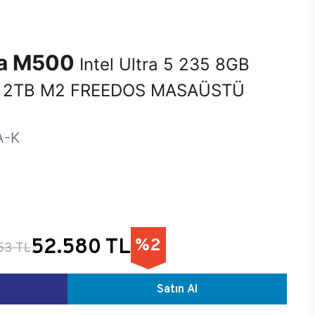
na M500
Intel Ultra 5 235 8GB
 2TB M2 FREEDOS MASAÜSTÜ
A-K
52.580 TL
%2
53 TL
Satın Al