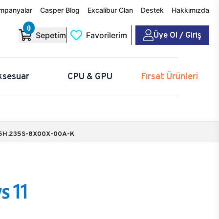
mpanyalar
Casper Blog
Excalibur Clan
Destek
Hakkımızda
0
Üye Ol / Giriş
Sepetim
Favorilerim
ksesuar
CPU & GPU
Fırsat Ürünleri
5H.235S-8X00X-00A-K