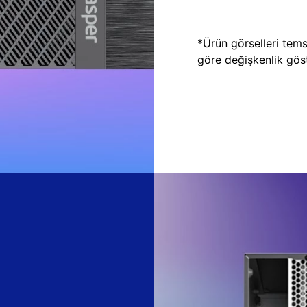
*Ürün görselleri temsi
göre değişkenlik göste