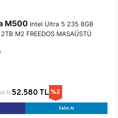
na M500
Intel Ultra 5 235 8GB
 2TB M2 FREEDOS MASAÜSTÜ
A
52.580 TL
%2
53 TL
Satın Al