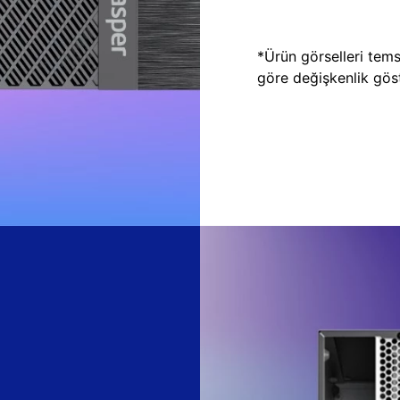
*Ürün görselleri temsi
göre değişkenlik göste