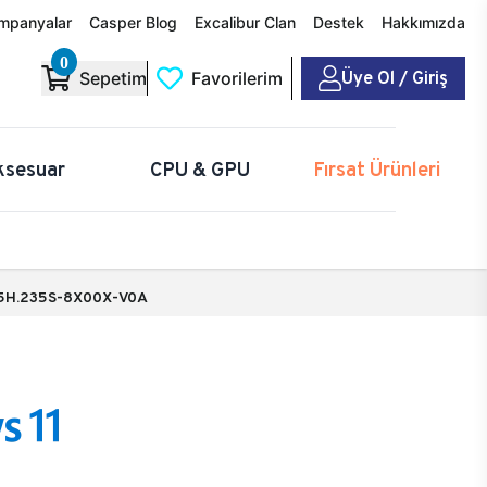
mpanyalar
Casper Blog
Excalibur Clan
Destek
Hakkımızda
0
Üye Ol / Giriş
Sepetim
Favorilerim
ksesuar
CPU & GPU
Fırsat Ürünleri
5H.235S-8X00X-V0A