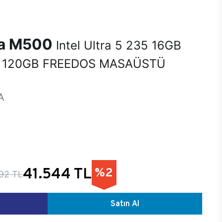
na M500
Intel Ultra 5 235 16GB
 120GB FREEDOS MASAÜSTÜ
A
41.544 TL
%2
92 TL
Satın Al