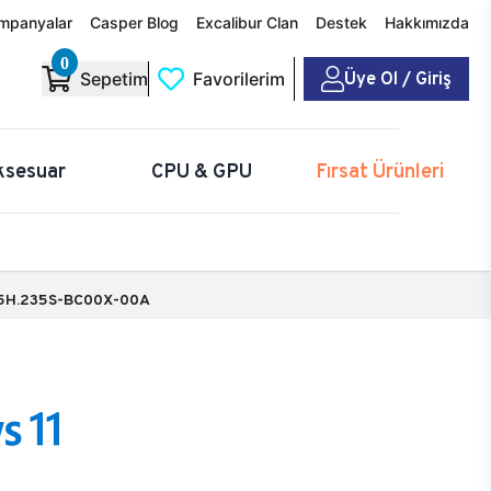
mpanyalar
Casper Blog
Excalibur Clan
Destek
Hakkımızda
0
Üye Ol / Giriş
Sepetim
Favorilerim
ksesuar
CPU & GPU
Fırsat Ürünleri
5H.235S-BC00X-00A