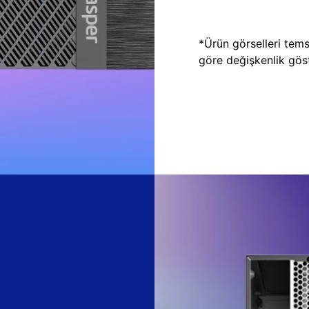
*Ürün görselleri temsi
göre değişkenlik göste