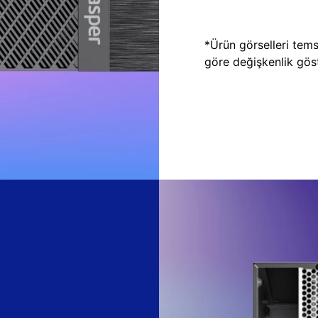
*Ürün görselleri temsi
göre değişkenlik göste