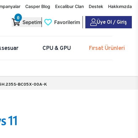
mpanyalar
Casper Blog
Excalibur Clan
Destek
Hakkımızda
0
Üye Ol / Giriş
Sepetim
Favorilerim
ksesuar
CPU & GPU
Fırsat Ürünleri
5H.235S-BC05X-00A-K