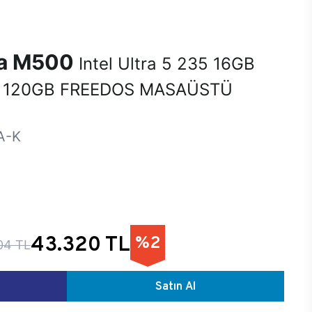
na M500
Intel Ultra 5 235 16GB
 120GB FREEDOS MASAÜSTÜ
A-K
43.320 TL
%2
04 TL
Satın Al