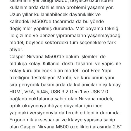
sisteminin yer aldığı M500, böylece uzun süreli
kullanımlarda dahi ısınma problemi yaşanmıyor.
Uzun yıllar kullanılabilecek dayanıklılık ve
kalitedeki M500’de tasarımda da bu yönde
değişimler yapılmış durumda. Mat boyama tekniği
ile çizilme ve benzer yıpranmaların yaşanmayacağı
model, böylece sektördeki tüm seçeneklere fark
atıyor.
Casper Nirvana M500’de bakım işlemleri de
oldukça kolay. Kullanıcı dostu tasarımı ve yapısı ile
kolay kurulabilecek olan model Tool Free Yapı
özelliğini destekliyor. Montaj ve kurulumun yanı
sıra periyodik bakımlarda da kullanıcıların işi kolay.
HDMI, VGA, RJ45, USB 3.2 Gen 1 ve USB 2.0
bağlantı noktalarına sahip olan Nirvana modeli,
optik okuyucuya ihtiyaç duyanlar için ince
yapıdaki versiyonuyla da tercih edilebilir durumda.
Ergonomik aksesuarlar ve klavye yapısına sahip
olan Casper Nirvana M500 özellikleri arasında 2.5’’