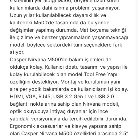
sisteminin yer aldığı M500, böylece uzun süreli
kullanımlarda dahi ısınma problemi yaşanmıyor.
Uzun yıllar kullanılabilecek dayanıklılık ve
kalitedeki M500’de tasarımda da bu yönde
değişimler yapılmış durumda. Mat boyama tekniği
ile çizilme ve benzer yıpranmaların yaşanmayacağı
model, böylece sektördeki tüm seçeneklere fark
atıyor.
Casper Nirvana M500’de bakım işlemleri de
oldukça kolay. Kullanıcı dostu tasarımı ve yapısı ile
kolay kurulabilecek olan model Tool Free Yapı
özelliğini destekliyor. Montaj ve kurulumun yanı
sıra periyodik bakımlarda da kullanıcıların işi kolay.
HDMI, VGA, RJ45, USB 3.2 Gen 1 ve USB 2.0
bağlantı noktalarına sahip olan Nirvana modeli,
optik okuyucuya ihtiyaç duyanlar için ince
yapıdaki versiyonuyla da tercih edilebilir durumda.
Ergonomik aksesuarlar ve klavye yapısına sahip
olan Casper Nirvana M500 özellikleri arasında 2.5’’