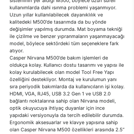
sisteminin yer aldığı M500, böylece uzun süreli
kullanımlarda dahi ısınma problemi yaşanmıyor.
Uzun yıllar kullanılabilecek dayanıklılık ve
kalitedeki M500’de tasarımda da bu yönde
değişimler yapılmış durumda. Mat boyama tekniği
ile çizilme ve benzer yıpranmaların yaşanmayacağı
model, böylece sektördeki tüm seçeneklere fark
atıyor.
Casper Nirvana M500’de bakım işlemleri de
oldukça kolay. Kullanıcı dostu tasarımı ve yapısı ile
kolay kurulabilecek olan model Tool Free Yapı
özelliğini destekliyor. Montaj ve kurulumun yanı
sıra periyodik bakımlarda da kullanıcıların işi kolay.
HDMI, VGA, RJ45, USB 3.2 Gen 1 ve USB 2.0
bağlantı noktalarına sahip olan Nirvana modeli,
optik okuyucuya ihtiyaç duyanlar için ince
yapıdaki versiyonuyla da tercih edilebilir durumda.
Ergonomik aksesuarlar ve klavye yapısına sahip
olan Casper Nirvana M500 özellikleri arasında 2.5’’