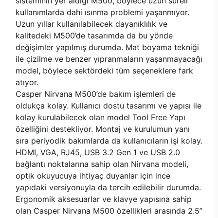
sisteminin yer aldığı M500, böylece uzun süreli
kullanımlarda dahi ısınma problemi yaşanmıyor.
Uzun yıllar kullanılabilecek dayanıklılık ve
kalitedeki M500’de tasarımda da bu yönde
değişimler yapılmış durumda. Mat boyama tekniği
ile çizilme ve benzer yıpranmaların yaşanmayacağı
model, böylece sektördeki tüm seçeneklere fark
atıyor.
Casper Nirvana M500’de bakım işlemleri de
oldukça kolay. Kullanıcı dostu tasarımı ve yapısı ile
kolay kurulabilecek olan model Tool Free Yapı
özelliğini destekliyor. Montaj ve kurulumun yanı
sıra periyodik bakımlarda da kullanıcıların işi kolay.
HDMI, VGA, RJ45, USB 3.2 Gen 1 ve USB 2.0
bağlantı noktalarına sahip olan Nirvana modeli,
optik okuyucuya ihtiyaç duyanlar için ince
yapıdaki versiyonuyla da tercih edilebilir durumda.
Ergonomik aksesuarlar ve klavye yapısına sahip
olan Casper Nirvana M500 özellikleri arasında 2.5’’