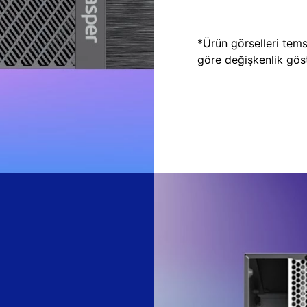
*Ürün görselleri temsi
göre değişkenlik göste