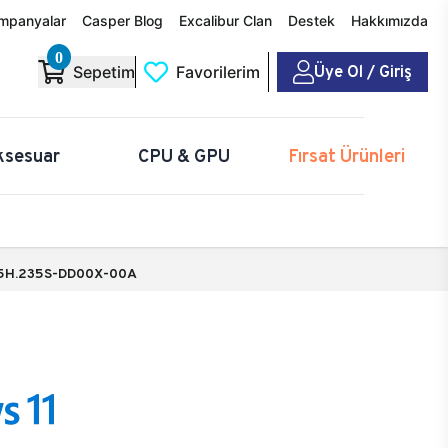
mpanyalar
Casper Blog
Excalibur Clan
Destek
Hakkımızda
0
Üye Ol / Giriş
Sepetim
Favorilerim
ksesuar
CPU & GPU
Fırsat Ürünleri
5H.235S-DD00X-00A