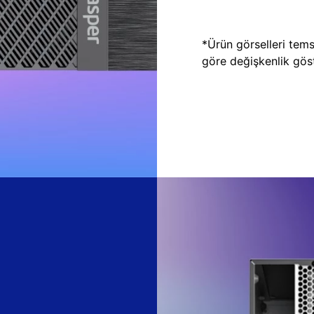
*Ürün görselleri temsi
göre değişkenlik göste