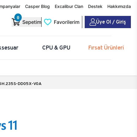
mpanyalar
Casper Blog
Excalibur Clan
Destek
Hakkımızda
0
Üye Ol / Giriş
Sepetim
Favorilerim
ksesuar
CPU & GPU
Fırsat Ürünleri
5H.235S-DD05X-V0A