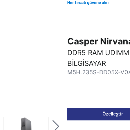
Casper Nirva
DDR5 RAM UDIMM
BİLGİSAYAR
M5H.235S-DD05X-V0
Özelleştir