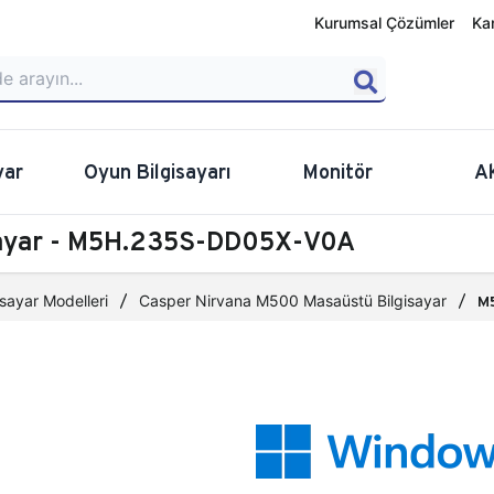
Kurumsal Çözümler
Ka
yar
Oyun Bilgisayarı
Monitör
A
sayar - M5H.235S-DD05X-V0A
sayar Modelleri
Casper Nirvana M500 Masaüstü Bilgisayar
M