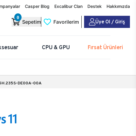
mpanyalar
Casper Blog
Excalibur Clan
Destek
Hakkımızda
0
Üye Ol / Giriş
Sepetim
Favorilerim
ksesuar
CPU & GPU
Fırsat Ürünleri
5H.235S-DE00A-00A