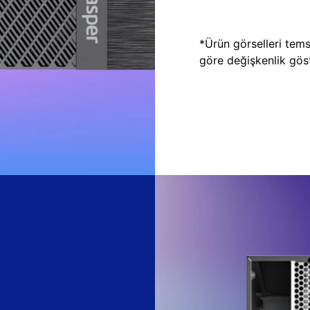
*Ürün görselleri temsi
göre değişkenlik göste