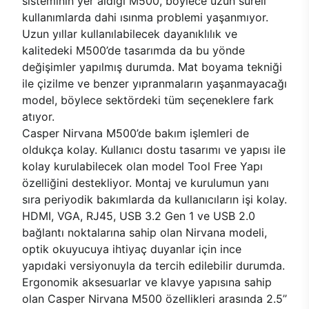
sisteminin yer aldığı M500, böylece uzun süreli
kullanımlarda dahi ısınma problemi yaşanmıyor.
Uzun yıllar kullanılabilecek dayanıklılık ve
kalitedeki M500’de tasarımda da bu yönde
değişimler yapılmış durumda. Mat boyama tekniği
ile çizilme ve benzer yıpranmaların yaşanmayacağı
model, böylece sektördeki tüm seçeneklere fark
atıyor.
Casper Nirvana M500’de bakım işlemleri de
oldukça kolay. Kullanıcı dostu tasarımı ve yapısı ile
kolay kurulabilecek olan model Tool Free Yapı
özelliğini destekliyor. Montaj ve kurulumun yanı
sıra periyodik bakımlarda da kullanıcıların işi kolay.
HDMI, VGA, RJ45, USB 3.2 Gen 1 ve USB 2.0
bağlantı noktalarına sahip olan Nirvana modeli,
optik okuyucuya ihtiyaç duyanlar için ince
yapıdaki versiyonuyla da tercih edilebilir durumda.
Ergonomik aksesuarlar ve klavye yapısına sahip
olan Casper Nirvana M500 özellikleri arasında 2.5’’