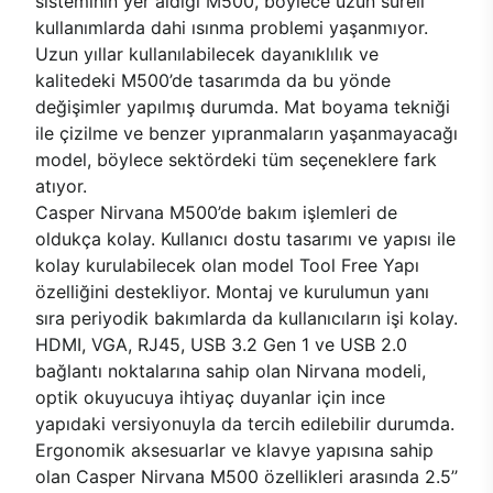
sisteminin yer aldığı M500, böylece uzun süreli
kullanımlarda dahi ısınma problemi yaşanmıyor.
Uzun yıllar kullanılabilecek dayanıklılık ve
kalitedeki M500’de tasarımda da bu yönde
değişimler yapılmış durumda. Mat boyama tekniği
ile çizilme ve benzer yıpranmaların yaşanmayacağı
model, böylece sektördeki tüm seçeneklere fark
atıyor.
Casper Nirvana M500’de bakım işlemleri de
oldukça kolay. Kullanıcı dostu tasarımı ve yapısı ile
kolay kurulabilecek olan model Tool Free Yapı
özelliğini destekliyor. Montaj ve kurulumun yanı
sıra periyodik bakımlarda da kullanıcıların işi kolay.
HDMI, VGA, RJ45, USB 3.2 Gen 1 ve USB 2.0
bağlantı noktalarına sahip olan Nirvana modeli,
optik okuyucuya ihtiyaç duyanlar için ince
yapıdaki versiyonuyla da tercih edilebilir durumda.
Ergonomik aksesuarlar ve klavye yapısına sahip
olan Casper Nirvana M500 özellikleri arasında 2.5’’