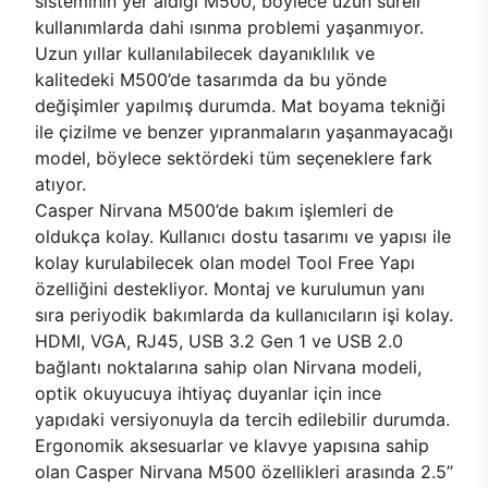
sisteminin yer aldığı M500, böylece uzun süreli
kullanımlarda dahi ısınma problemi yaşanmıyor.
Uzun yıllar kullanılabilecek dayanıklılık ve
kalitedeki M500’de tasarımda da bu yönde
değişimler yapılmış durumda. Mat boyama tekniği
ile çizilme ve benzer yıpranmaların yaşanmayacağı
model, böylece sektördeki tüm seçeneklere fark
atıyor.
Casper Nirvana M500’de bakım işlemleri de
oldukça kolay. Kullanıcı dostu tasarımı ve yapısı ile
kolay kurulabilecek olan model Tool Free Yapı
özelliğini destekliyor. Montaj ve kurulumun yanı
sıra periyodik bakımlarda da kullanıcıların işi kolay.
HDMI, VGA, RJ45, USB 3.2 Gen 1 ve USB 2.0
bağlantı noktalarına sahip olan Nirvana modeli,
optik okuyucuya ihtiyaç duyanlar için ince
yapıdaki versiyonuyla da tercih edilebilir durumda.
Ergonomik aksesuarlar ve klavye yapısına sahip
olan Casper Nirvana M500 özellikleri arasında 2.5’’