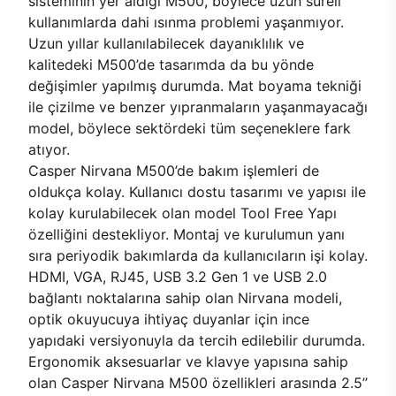
sisteminin yer aldığı M500, böylece uzun süreli
kullanımlarda dahi ısınma problemi yaşanmıyor.
Uzun yıllar kullanılabilecek dayanıklılık ve
kalitedeki M500’de tasarımda da bu yönde
değişimler yapılmış durumda. Mat boyama tekniği
ile çizilme ve benzer yıpranmaların yaşanmayacağı
model, böylece sektördeki tüm seçeneklere fark
atıyor.
Casper Nirvana M500’de bakım işlemleri de
oldukça kolay. Kullanıcı dostu tasarımı ve yapısı ile
kolay kurulabilecek olan model Tool Free Yapı
özelliğini destekliyor. Montaj ve kurulumun yanı
sıra periyodik bakımlarda da kullanıcıların işi kolay.
HDMI, VGA, RJ45, USB 3.2 Gen 1 ve USB 2.0
bağlantı noktalarına sahip olan Nirvana modeli,
optik okuyucuya ihtiyaç duyanlar için ince
yapıdaki versiyonuyla da tercih edilebilir durumda.
Ergonomik aksesuarlar ve klavye yapısına sahip
olan Casper Nirvana M500 özellikleri arasında 2.5’’