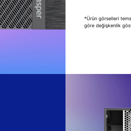
*Ürün görselleri temsi
göre değişkenlik göste