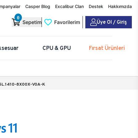
mpanyalar
Casper Blog
Excalibur Clan
Destek
Hakkımızda
0
Üye Ol / Giriş
Sepetim
Favorilerim
ksesuar
CPU & GPU
Fırsat Ürünleri
5L.1410-8X00X-V0A-K