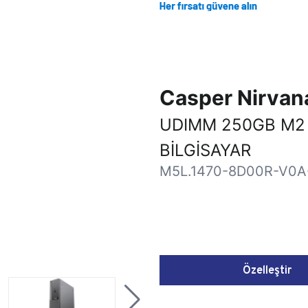
Casper Nirva
UDIMM 250GB M2
BİLGİSAYAR
M5L.1470-8D00R-V0A
Özelleştir