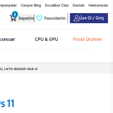
mpanyalar
Casper Blog
Excalibur Clan
Destek
Hakkımızda
0
Üye Ol / Giriş
Sepetim
Favorilerim
ksesuar
CPU & GPU
Fırsat Ürünleri
5L.1470-8D00R-V0A-K