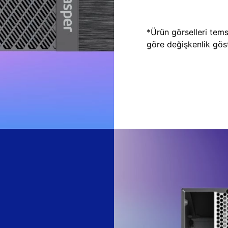
*Ürün görselleri temsi
göre değişkenlik göste