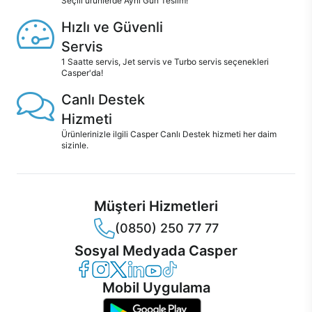
Seçili ürünlerde Aynı Gün Teslim!
Hızlı ve Güvenli
Servis
1 Saatte servis, Jet servis ve Turbo servis seçenekleri
Casper'da!
Canlı Destek
Hizmeti
Ürünlerinizle ilgili Casper Canlı Destek hizmeti her daim
sizinle.
Müşteri Hizmetleri
(0850) 250 77 77
Sosyal Medyada Casper
Casper Facebook
Casper Instagram
Casper Twitter
Casper LinkedIn
Casper YouTube
Casper TikTok
Mobil Uygulama