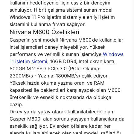
kullanım hedefleyenler için eşsiz bir deneyim
sunuluyor. Hibrit çalışma sistemi sunan model
Windows 11 Pro işletim sistemiyle en iyi işletim
sistemini kullanma fırsatı sağlıyor.
Nirvana M600 Özellikleri
Casper’ın yeni modeli Nirvana M600’de kullanıcılar
Intel işlemcileri deneyimleyebiliyor. Yüksek
performans ve verimlilik sunan işlemciye
Windows
11 işletim sistemi
, 16GB DDR4, Intel ekran kartı,
500GB M.2 SSD PCle 3.0 (PCle; Okuma:
2300MB/s - Yazma: 1800MB/s) eşlik ediyor.
Yüksek hızda okuma yazma oranı ve RAM
kapasitesi ile beklentileri karşılayacak olan M600
üretkenlik ve esneklik noktasında da oldukça
cazip.
Dikey ya da yatay olarak kullanılabilecek olan
Casper M600, alan sorunu yaşayan kullanıcılara da
esneklik sağlıyor. Evlerden ofislere kadar her
alanda kullanılabilecek olan yeni model, sağladığı