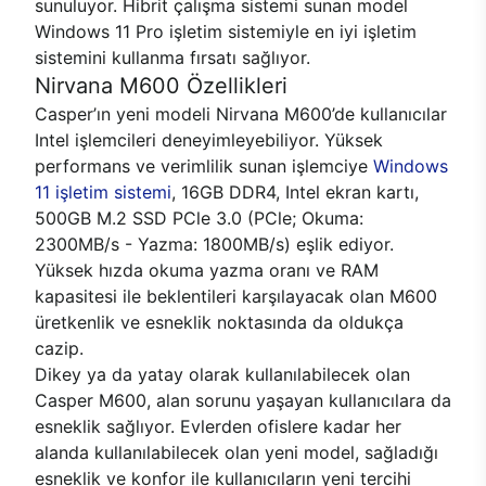
sunuluyor. Hibrit çalışma sistemi sunan model
Windows 11 Pro işletim sistemiyle en iyi işletim
sistemini kullanma fırsatı sağlıyor.
Nirvana M600 Özellikleri
Casper’ın yeni modeli Nirvana M600’de kullanıcılar
Intel işlemcileri deneyimleyebiliyor. Yüksek
performans ve verimlilik sunan işlemciye
Windows
11 işletim sistemi
, 16GB DDR4, Intel ekran kartı,
500GB M.2 SSD PCle 3.0 (PCle; Okuma:
2300MB/s - Yazma: 1800MB/s) eşlik ediyor.
Yüksek hızda okuma yazma oranı ve RAM
kapasitesi ile beklentileri karşılayacak olan M600
üretkenlik ve esneklik noktasında da oldukça
cazip.
Dikey ya da yatay olarak kullanılabilecek olan
Casper M600, alan sorunu yaşayan kullanıcılara da
esneklik sağlıyor. Evlerden ofislere kadar her
alanda kullanılabilecek olan yeni model, sağladığı
esneklik ve konfor ile kullanıcıların yeni tercihi