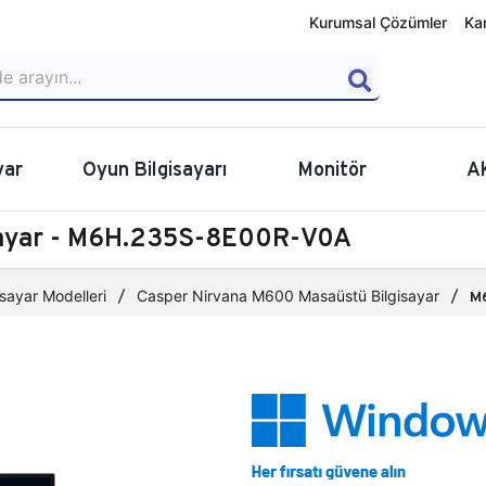
Kurumsal Çözümler
Ka
yar
Oyun Bilgisayarı
Monitör
A
sayar - M6H.235S-8E00R-V0A
sayar Modelleri
Casper Nirvana M600 Masaüstü Bilgisayar
M