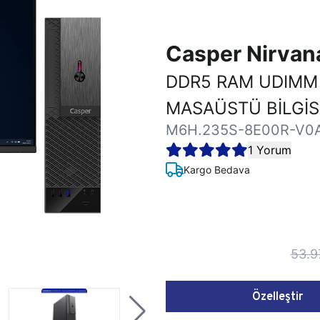
Casper Nirva
DDR5 RAM UDIMM
MASAÜSTÜ BİLGİ
M6H.235S-8E00R-V0
1 Yorum
Kargo Bedava
53.9
Özelleştir