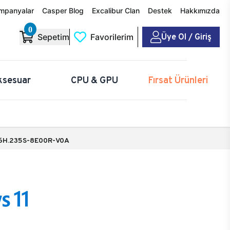
mpanyalar
Casper Blog
Excalibur Clan
Destek
Hakkımızda
0
Üye Ol / Giriş
Sepetim
Favorilerim
ksesuar
CPU & GPU
Fırsat Ürünleri
6H.235S-8E00R-V0A