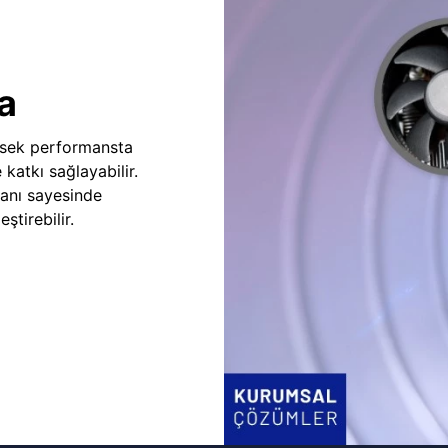
a
sek performansta
e katkı sağlayabilir.
fanı sayesinde
ştirebilir.