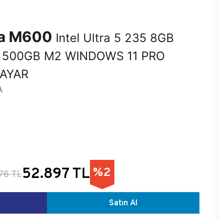
na M600
Intel Ultra 5 235 8GB
 500GB M2 WINDOWS 11 PRO
SAYAR
A
52.897 TL
%2
76 TL
Satın Al