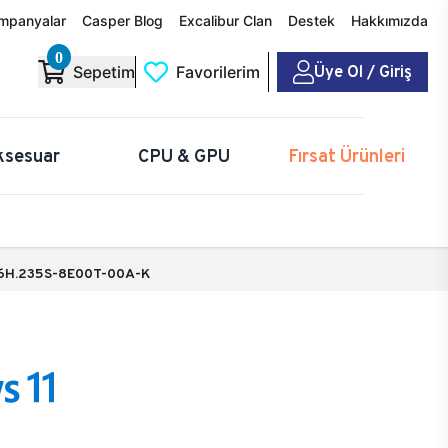
mpanyalar
Casper Blog
Excalibur Clan
Destek
Hakkımızda
0
Üye Ol / Giriş
Sepetim
Favorilerim
ksesuar
CPU & GPU
Fırsat Ürünleri
6H.235S-8E00T-00A-K