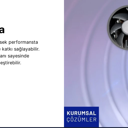
a
sek performansta
e katkı sağlayabilir.
fanı sayesinde
ştirebilir.