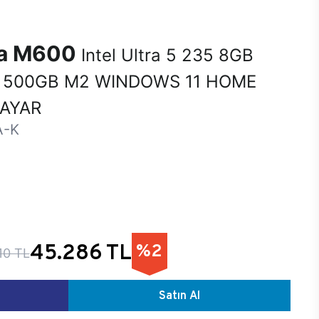
na M600
Intel Ultra 5 235 8GB
 500GB M2 WINDOWS 11 HOME
SAYAR
A-K
45.286 TL
%2
10 TL
Satın Al