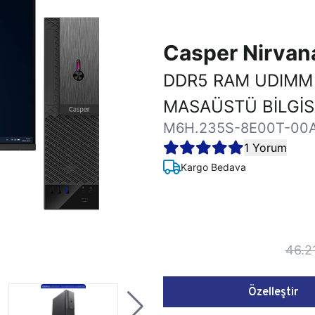
Casper Nirva
DDR5 RAM UDIMM
MASAÜSTÜ BİLGİ
M6H.235S-8E00T-00
1 Yorum
Kargo Bedava
46.2
Özelleştir