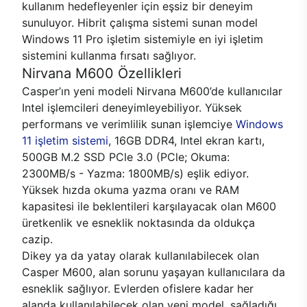
kullanım hedefleyenler için eşsiz bir deneyim
sunuluyor. Hibrit çalışma sistemi sunan model
Windows 11 Pro işletim sistemiyle en iyi işletim
sistemini kullanma fırsatı sağlıyor.
Nirvana M600 Özellikleri
Casper’ın yeni modeli Nirvana M600’de kullanıcılar
Intel işlemcileri deneyimleyebiliyor. Yüksek
performans ve verimlilik sunan işlemciye
Windows
11 işletim sistemi
, 16GB DDR4, Intel ekran kartı,
500GB M.2 SSD PCle 3.0 (PCle; Okuma:
2300MB/s - Yazma: 1800MB/s) eşlik ediyor.
Yüksek hızda okuma yazma oranı ve RAM
kapasitesi ile beklentileri karşılayacak olan M600
üretkenlik ve esneklik noktasında da oldukça
cazip.
Dikey ya da yatay olarak kullanılabilecek olan
Casper M600, alan sorunu yaşayan kullanıcılara da
esneklik sağlıyor. Evlerden ofislere kadar her
alanda kullanılabilecek olan yeni model, sağladığı