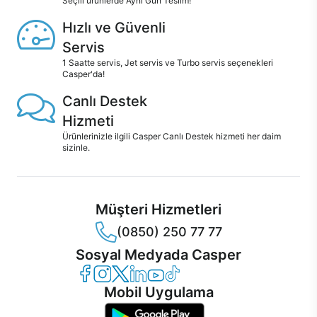
Seçili ürünlerde Aynı Gün Teslim!
Hızlı ve Güvenli
Servis
1 Saatte servis, Jet servis ve Turbo servis seçenekleri
Casper'da!
Canlı Destek
Hizmeti
Ürünlerinizle ilgili Casper Canlı Destek hizmeti her daim
sizinle.
Müşteri Hizmetleri
(0850) 250 77 77
Sosyal Medyada Casper
Casper Facebook
Casper Instagram
Casper Twitter
Casper LinkedIn
Casper YouTube
Casper TikTok
Mobil Uygulama