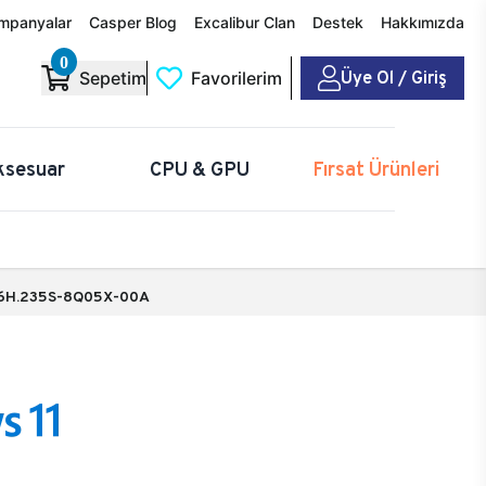
mpanyalar
Casper Blog
Excalibur Clan
Destek
Hakkımızda
0
Üye Ol / Giriş
Sepetim
Favorilerim
ksesuar
CPU & GPU
Fırsat Ürünleri
6H.235S-8Q05X-00A