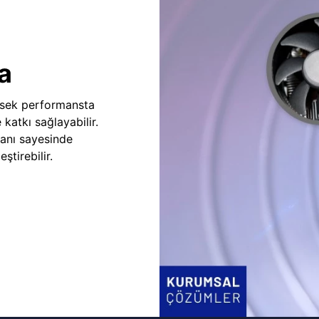
a
sek performansta
e katkı sağlayabilir.
fanı sayesinde
ştirebilir.