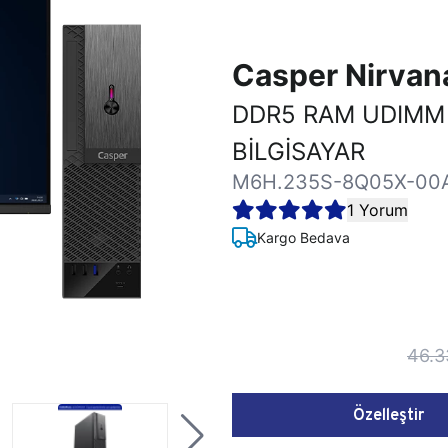
Casper Nirva
DDR5 RAM UDIMM
BİLGİSAYAR
M6H.235S-8Q05X-00
1 Yorum
Kargo Bedava
46.3
Özelleştir