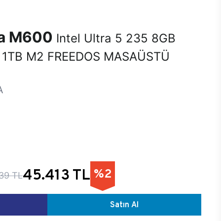
na M600
Intel Ultra 5 235 8GB
 1TB M2 FREEDOS MASAÜSTÜ
A
45.413 TL
%2
39 TL
Satın Al