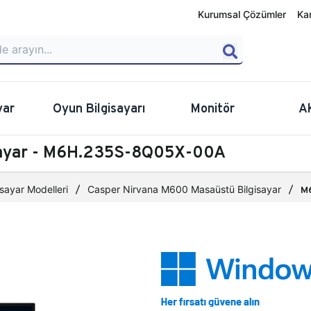
Kurumsal Çözümler
Ka
yar
Oyun Bilgisayarı
Monitör
A
sayar - M6H.235S-8Q05X-00A
sayar Modelleri
Casper Nirvana M600 Masaüstü Bilgisayar
M