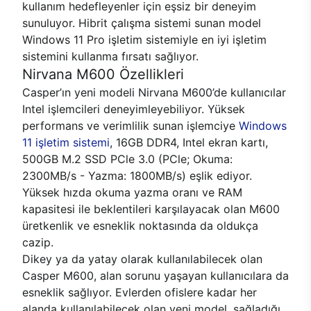
kullanım hedefleyenler için eşsiz bir deneyim
sunuluyor. Hibrit çalışma sistemi sunan model
Windows 11 Pro işletim sistemiyle en iyi işletim
sistemini kullanma fırsatı sağlıyor.
Nirvana M600 Özellikleri
Casper’ın yeni modeli Nirvana M600’de kullanıcılar
Intel işlemcileri deneyimleyebiliyor. Yüksek
performans ve verimlilik sunan işlemciye
Windows
11 işletim sistemi
, 16GB DDR4, Intel ekran kartı,
500GB M.2 SSD PCle 3.0 (PCle; Okuma:
2300MB/s - Yazma: 1800MB/s) eşlik ediyor.
Yüksek hızda okuma yazma oranı ve RAM
kapasitesi ile beklentileri karşılayacak olan M600
üretkenlik ve esneklik noktasında da oldukça
cazip.
Dikey ya da yatay olarak kullanılabilecek olan
Casper M600, alan sorunu yaşayan kullanıcılara da
esneklik sağlıyor. Evlerden ofislere kadar her
alanda kullanılabilecek olan yeni model, sağladığı