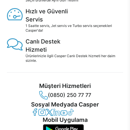
Seçili ürünlerde Aynı Gün Teslim!
Hızlı ve Güvenli
Servis
1 Saatte servis, Jet servis ve Turbo servis seçenekleri
Casper'da!
Canlı Destek
Hizmeti
Ürünlerinizle ilgili Casper Canlı Destek hizmeti her daim
sizinle.
Müşteri Hizmetleri
(0850) 250 77 77
Sosyal Medyada Casper
Casper Facebook
Casper Instagram
Casper Twitter
Casper LinkedIn
Casper YouTube
Casper TikTok
Mobil Uygulama