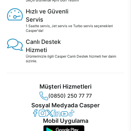
Seçili ürünlerde Aynı Gün Teslim!
Hızlı ve Güvenli
Servis
1 Saatte servis, Jet servis ve Turbo servis seçenekleri
Casper'da!
Canlı Destek
Hizmeti
Ürünlerinizle ilgili Casper Canlı Destek hizmeti her daim
sizinle.
Müşteri Hizmetleri
(0850) 250 77 77
Sosyal Medyada Casper
Casper Facebook
Casper Instagram
Casper Twitter
Casper LinkedIn
Casper YouTube
Casper TikTok
Mobil Uygulama