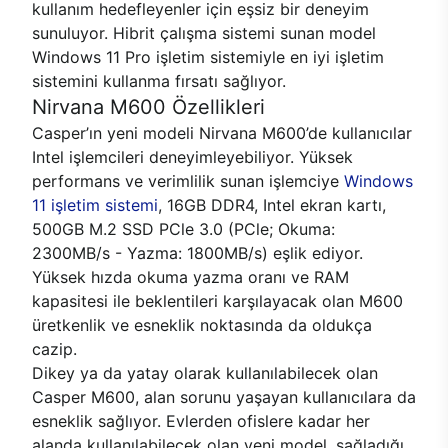
kullanım hedefleyenler için eşsiz bir deneyim
sunuluyor. Hibrit çalışma sistemi sunan model
Windows 11 Pro işletim sistemiyle en iyi işletim
sistemini kullanma fırsatı sağlıyor.
Nirvana M600 Özellikleri
Casper’ın yeni modeli Nirvana M600’de kullanıcılar
Intel işlemcileri deneyimleyebiliyor. Yüksek
performans ve verimlilik sunan işlemciye
Windows
11 işletim sistemi
, 16GB DDR4, Intel ekran kartı,
500GB M.2 SSD PCle 3.0 (PCle; Okuma:
2300MB/s - Yazma: 1800MB/s) eşlik ediyor.
Yüksek hızda okuma yazma oranı ve RAM
kapasitesi ile beklentileri karşılayacak olan M600
üretkenlik ve esneklik noktasında da oldukça
cazip.
Dikey ya da yatay olarak kullanılabilecek olan
Casper M600, alan sorunu yaşayan kullanıcılara da
esneklik sağlıyor. Evlerden ofislere kadar her
alanda kullanılabilecek olan yeni model, sağladığı