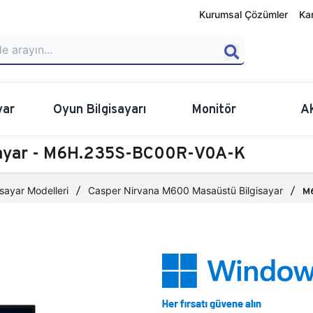
Kurumsal Çözümler
Ka
yar
Oyun Bilgisayarı
Monitör
A
sayar - M6H.235S-BC00R-V0A-K
sayar Modelleri
Casper Nirvana M600 Masaüstü Bilgisayar
M