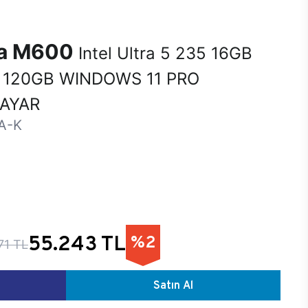
na M600
Intel Ultra 5 235 16GB
 120GB WINDOWS 11 PRO
SAYAR
A-K
55.243 TL
%2
71 TL
Satın Al