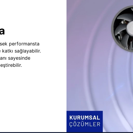
a
sek performansta
e katkı sağlayabilir.
fanı sayesinde
ştirebilir.