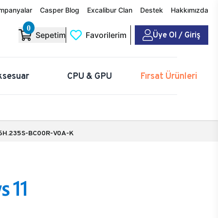
mpanyalar
Casper Blog
Excalibur Clan
Destek
Hakkımızda
0
Üye Ol / Giriş
Sepetim
Favorilerim
ksesuar
CPU & GPU
Fırsat Ürünleri
6H.235S-BC00R-V0A-K