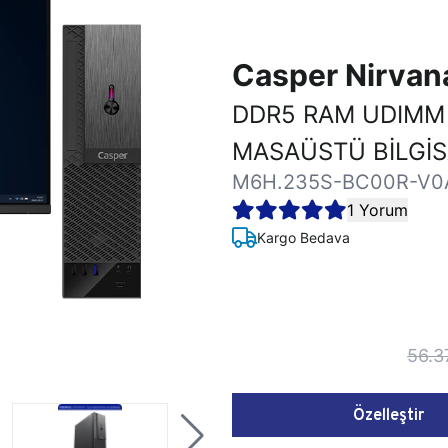
Casper Nirva
DDR5 RAM UDIMM
MASAÜSTÜ BİLGİ
M6H.235S-BC00R-V0
1 Yorum
Kargo Bedava
56.3
Özelleştir