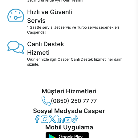
Seçili ürünlerde Aynı Gün Teslim!
Hızlı ve Güvenli
Servis
1 Saatte servis, Jet servis ve Turbo servis seçenekleri
Casper'da!
Canlı Destek
Hizmeti
Ürünlerinizle ilgili Casper Canlı Destek hizmeti her daim
sizinle.
Müşteri Hizmetleri
(0850) 250 77 77
Sosyal Medyada Casper
Casper Facebook
Casper Instagram
Casper Twitter
Casper LinkedIn
Casper YouTube
Casper TikTok
Mobil Uygulama