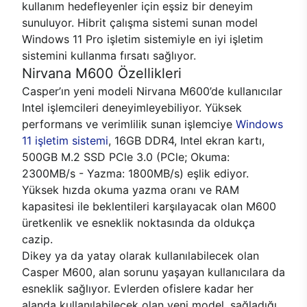
kullanım hedefleyenler için eşsiz bir deneyim
sunuluyor. Hibrit çalışma sistemi sunan model
Windows 11 Pro işletim sistemiyle en iyi işletim
sistemini kullanma fırsatı sağlıyor.
Nirvana M600 Özellikleri
Casper’ın yeni modeli Nirvana M600’de kullanıcılar
Intel işlemcileri deneyimleyebiliyor. Yüksek
performans ve verimlilik sunan işlemciye
Windows
11 işletim sistemi
, 16GB DDR4, Intel ekran kartı,
500GB M.2 SSD PCle 3.0 (PCle; Okuma:
2300MB/s - Yazma: 1800MB/s) eşlik ediyor.
Yüksek hızda okuma yazma oranı ve RAM
kapasitesi ile beklentileri karşılayacak olan M600
üretkenlik ve esneklik noktasında da oldukça
cazip.
Dikey ya da yatay olarak kullanılabilecek olan
Casper M600, alan sorunu yaşayan kullanıcılara da
esneklik sağlıyor. Evlerden ofislere kadar her
alanda kullanılabilecek olan yeni model, sağladığı