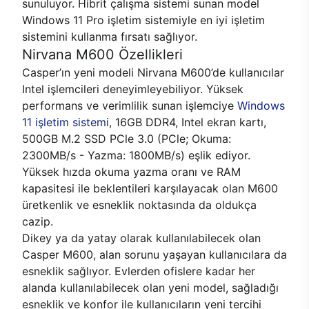
sunuluyor. Hibrit çalışma sistemi sunan model
Windows 11 Pro işletim sistemiyle en iyi işletim
sistemini kullanma fırsatı sağlıyor.
Nirvana M600 Özellikleri
Casper’ın yeni modeli Nirvana M600’de kullanıcılar
Intel işlemcileri deneyimleyebiliyor. Yüksek
performans ve verimlilik sunan işlemciye
Windows
11 işletim sistemi
, 16GB DDR4, Intel ekran kartı,
500GB M.2 SSD PCle 3.0 (PCle; Okuma:
2300MB/s - Yazma: 1800MB/s) eşlik ediyor.
Yüksek hızda okuma yazma oranı ve RAM
kapasitesi ile beklentileri karşılayacak olan M600
üretkenlik ve esneklik noktasında da oldukça
cazip.
Dikey ya da yatay olarak kullanılabilecek olan
Casper M600, alan sorunu yaşayan kullanıcılara da
esneklik sağlıyor. Evlerden ofislere kadar her
alanda kullanılabilecek olan yeni model, sağladığı
esneklik ve konfor ile kullanıcıların yeni tercihi