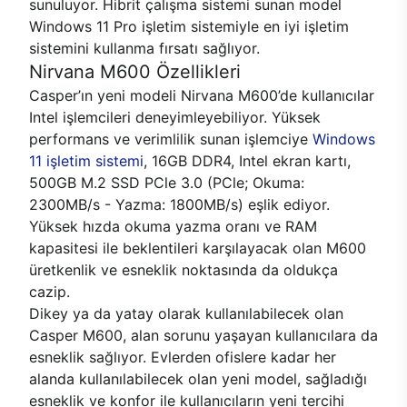
sunuluyor. Hibrit çalışma sistemi sunan model
Windows 11 Pro işletim sistemiyle en iyi işletim
sistemini kullanma fırsatı sağlıyor.
Nirvana M600 Özellikleri
Casper’ın yeni modeli Nirvana M600’de kullanıcılar
Intel işlemcileri deneyimleyebiliyor. Yüksek
performans ve verimlilik sunan işlemciye
Windows
11 işletim sistemi
, 16GB DDR4, Intel ekran kartı,
500GB M.2 SSD PCle 3.0 (PCle; Okuma:
2300MB/s - Yazma: 1800MB/s) eşlik ediyor.
Yüksek hızda okuma yazma oranı ve RAM
kapasitesi ile beklentileri karşılayacak olan M600
üretkenlik ve esneklik noktasında da oldukça
cazip.
Dikey ya da yatay olarak kullanılabilecek olan
Casper M600, alan sorunu yaşayan kullanıcılara da
esneklik sağlıyor. Evlerden ofislere kadar her
alanda kullanılabilecek olan yeni model, sağladığı
esneklik ve konfor ile kullanıcıların yeni tercihi