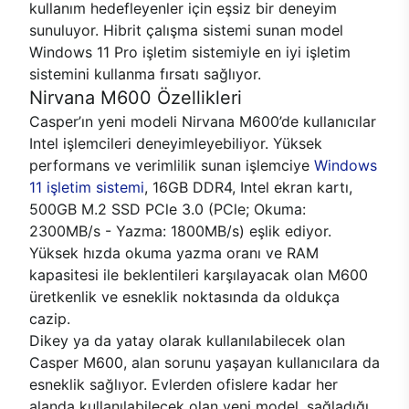
kullanım hedefleyenler için eşsiz bir deneyim
sunuluyor. Hibrit çalışma sistemi sunan model
Windows 11 Pro işletim sistemiyle en iyi işletim
sistemini kullanma fırsatı sağlıyor.
Nirvana M600 Özellikleri
Casper’ın yeni modeli Nirvana M600’de kullanıcılar
Intel işlemcileri deneyimleyebiliyor. Yüksek
performans ve verimlilik sunan işlemciye
Windows
11 işletim sistemi
, 16GB DDR4, Intel ekran kartı,
500GB M.2 SSD PCle 3.0 (PCle; Okuma:
2300MB/s - Yazma: 1800MB/s) eşlik ediyor.
Yüksek hızda okuma yazma oranı ve RAM
kapasitesi ile beklentileri karşılayacak olan M600
üretkenlik ve esneklik noktasında da oldukça
cazip.
Dikey ya da yatay olarak kullanılabilecek olan
Casper M600, alan sorunu yaşayan kullanıcılara da
esneklik sağlıyor. Evlerden ofislere kadar her
alanda kullanılabilecek olan yeni model, sağladığı