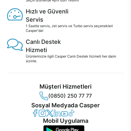
Seçili ürünlerde Aynı Gün Teslim!
Hızlı ve Güvenli
Servis
1 Saatte servis, Jet servis ve Turbo servis seçenekleri
Casper'da!
Canlı Destek
Hizmeti
Ürünlerinizle ilgili Casper Canlı Destek hizmeti her daim
sizinle.
Müşteri Hizmetleri
(0850) 250 77 77
Sosyal Medyada Casper
Casper Facebook
Casper Instagram
Casper Twitter
Casper LinkedIn
Casper YouTube
Casper TikTok
Mobil Uygulama