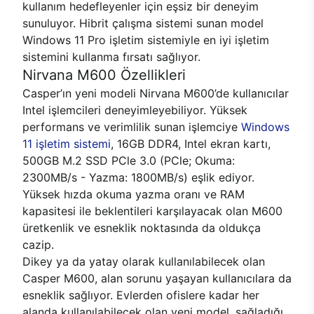
kullanım hedefleyenler için eşsiz bir deneyim
sunuluyor. Hibrit çalışma sistemi sunan model
Windows 11 Pro işletim sistemiyle en iyi işletim
sistemini kullanma fırsatı sağlıyor.
Nirvana M600 Özellikleri
Casper’ın yeni modeli Nirvana M600’de kullanıcılar
Intel işlemcileri deneyimleyebiliyor. Yüksek
performans ve verimlilik sunan işlemciye
Windows
11 işletim sistemi
, 16GB DDR4, Intel ekran kartı,
500GB M.2 SSD PCle 3.0 (PCle; Okuma:
2300MB/s - Yazma: 1800MB/s) eşlik ediyor.
Yüksek hızda okuma yazma oranı ve RAM
kapasitesi ile beklentileri karşılayacak olan M600
üretkenlik ve esneklik noktasında da oldukça
cazip.
Dikey ya da yatay olarak kullanılabilecek olan
Casper M600, alan sorunu yaşayan kullanıcılara da
esneklik sağlıyor. Evlerden ofislere kadar her
alanda kullanılabilecek olan yeni model, sağladığı