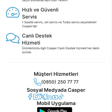
Seçili ürünlerde Aynı Gün Teslim!
Hızlı ve Güvenli
Servis
1 Saatte servis, Jet servis ve Turbo servis seçenekleri
Casper'da!
Canlı Destek
Hizmeti
Ürünlerinizle ilgili Casper Canlı Destek hizmeti her daim
sizinle.
Müşteri Hizmetleri
(0850) 250 77 77
Sosyal Medyada Casper
Casper Facebook
Casper Instagram
Casper Twitter
Casper LinkedIn
Casper YouTube
Casper TikTok
Mobil Uygulama