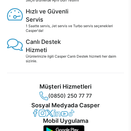
Seçili ürünlerde Aynı Gün Teslim!
Hızlı ve Güvenli
Servis
1 Saatte servis, Jet servis ve Turbo servis seçenekleri
Casper'da!
Canlı Destek
Hizmeti
Ürünlerinizle ilgili Casper Canlı Destek hizmeti her daim
sizinle.
Müşteri Hizmetleri
(0850) 250 77 77
Sosyal Medyada Casper
Casper Facebook
Casper Instagram
Casper Twitter
Casper LinkedIn
Casper YouTube
Casper TikTok
Mobil Uygulama