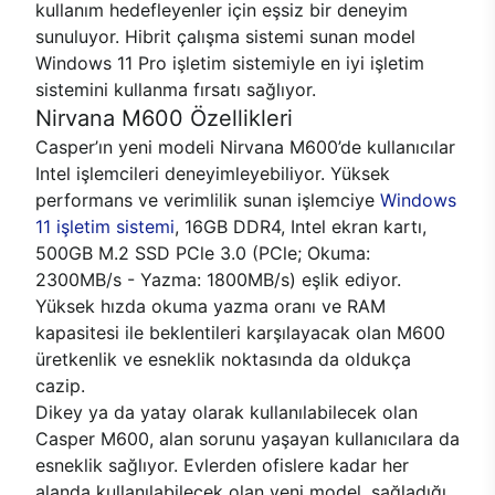
kullanım hedefleyenler için eşsiz bir deneyim
sunuluyor. Hibrit çalışma sistemi sunan model
Windows 11 Pro işletim sistemiyle en iyi işletim
sistemini kullanma fırsatı sağlıyor.
Nirvana M600 Özellikleri
Casper’ın yeni modeli Nirvana M600’de kullanıcılar
Intel işlemcileri deneyimleyebiliyor. Yüksek
performans ve verimlilik sunan işlemciye
Windows
11 işletim sistemi
, 16GB DDR4, Intel ekran kartı,
500GB M.2 SSD PCle 3.0 (PCle; Okuma:
2300MB/s - Yazma: 1800MB/s) eşlik ediyor.
Yüksek hızda okuma yazma oranı ve RAM
kapasitesi ile beklentileri karşılayacak olan M600
üretkenlik ve esneklik noktasında da oldukça
cazip.
Dikey ya da yatay olarak kullanılabilecek olan
Casper M600, alan sorunu yaşayan kullanıcılara da
esneklik sağlıyor. Evlerden ofislere kadar her
alanda kullanılabilecek olan yeni model, sağladığı